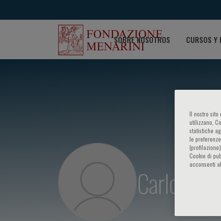
SOBRE NOSOTROS
CURSOS Y 
Il nostro sit
utilizzano, C
statistiche a
le preferenze
(profilazione
Cookie di pub
acconsenti al
Carlo Agos