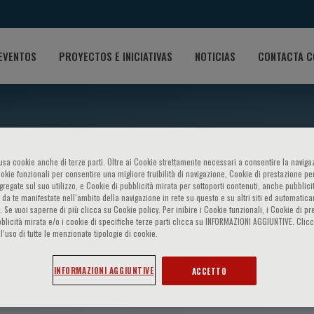
EVENTOS
PROYECTOS E INICIATIVAS
NOTICIAS
CONTACTA C
o usa cookie anche di terze parti. Oltre ai Cookie strettamente necessari a consentire la navigaz
ookie funzionali per consentire una migliore fruibilità di navigazione, Cookie di prestazione per
ggregate sul suo utilizzo, e Cookie di pubblicità mirata per sottoporti contenuti, anche pubblicit
 da te manifestate nell‘ambito della navigazione in rete su questo e su altri siti ed automatic
). Se vuoi saperne di più clicca su Cookie policy. Per inibire i Cookie funzionali, i Cookie di pr
blicità mirata e/o i cookie di specifiche terze parti clicca su INFORMAZIONI AGGIUNTIVE. Cl
l’uso di tutte le menzionate tipologie di cookie.
toni
INFORMAZIONI AGGIUNTIVE
ACCETTO