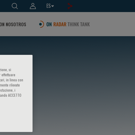
ES
ON NOSOTROS
ione, si
 effettuare
ari, in linea con
amente rilevate
estazione, i
iccando ACCETTO