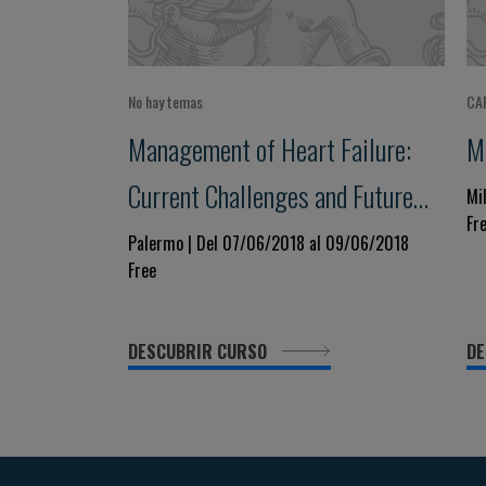
No hay temas
CA
Management of Heart Failure:
M
Current Challenges and Future
Mi
Fr
Perspectives
Palermo | Del 07/06/2018 al 09/06/2018
Free
DESCUBRIR CURSO
DE