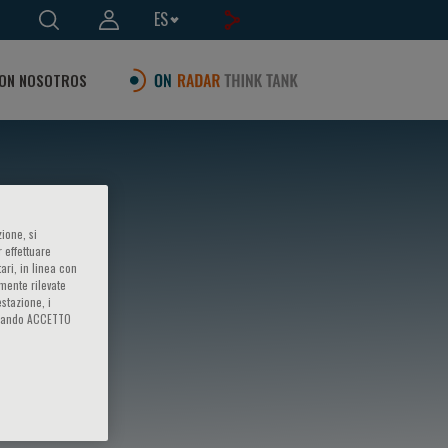
ES
ON NOSOTROS
ione, si
 effettuare
ari, in linea con
amente rilevate
estazione, i
iccando ACCETTO