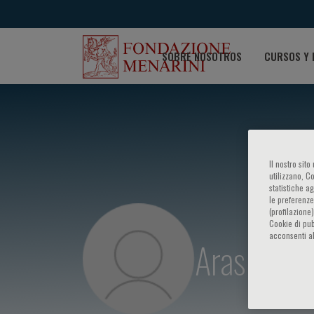
SOBRE NOSOTROS
CURSOS Y 
Il nostro sit
utilizzano, C
statistiche a
le preferenze
(profilazione
Cookie di pub
acconsenti al
Aras Puod