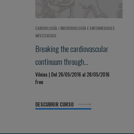
CARDIOLOGÍA / MICROBIOLOGÍA E ENFERMEDADES
INFECCIOSAS
Breaking the cardiovascular
continuum through
understanding, recognition,
Vilnius | Del 26/05/2016 al 28/05/2016
Free
treatment and prevention of the
disease - 4I – paradigm:
DESCUBRIR CURSO
Introduce, Interpret, Interact,
Implement