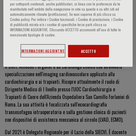
per sottoporti contenuti, anche pubblicitari, in linea con le preferenze da te
manifestate nell‘ambito della navigazione in rete su questo e su altri siti ed
automaticamente rilevate (profilazione). Se vuoi saperne di più clicca su
Cookie policy. Per inibire i Cookie funzionali, i Cookie di prestazione, i Cookie
Amedeo Pergolini
di pubblicità mirata e/o i cookie di specifiche terze parti clicca su
INFORMAZIONI AGGIUNTIVE. Cliccando ACCETTO acconsenti all’uso di tutte le
menzionate tipologie di cookie.
Currículum Vitae
INFORMAZIONI AGGIUNTIVE
ACCETTO
Il Dott. Amedeo Pergolini è un cardiologo clinico con un'elevata
specializzazione nell'imaging cardiovascolare applicato alla
cardiochirurgia e ai trapianti. Ricopre attualmente il ruolo di
Dirigente Medico di I livello presso l'UOC Cardiochirurgia e
Trapianti di Cuore dell'Azienda Ospedaliera San Camillo Forlanini di
Roma. La sua attività è focalizzata sull'ecocardiografia
transesofagea intraoperatoria e sulla gestione clinica di pazienti
con dispositivi di assistenza meccanica al circolo (LVAD, ECMO).
Dal 2021 è Delegato Regionale per il Lazio della SIECVI. È docente