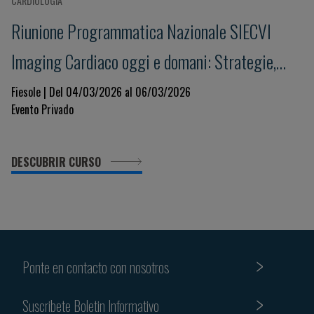
CARDIOLOGÍA
Riunione Programmatica Nazionale SIECVI
Imaging Cardiaco oggi e domani: Strategie,
Innovazione e Governance per un Sistema
Fiesole | Del 04/03/2026 al 06/03/2026
Evento Privado
Sostenibile
DESCUBRIR CURSO
Ponte en contacto con nosotros
Suscribete Boletin Informativo