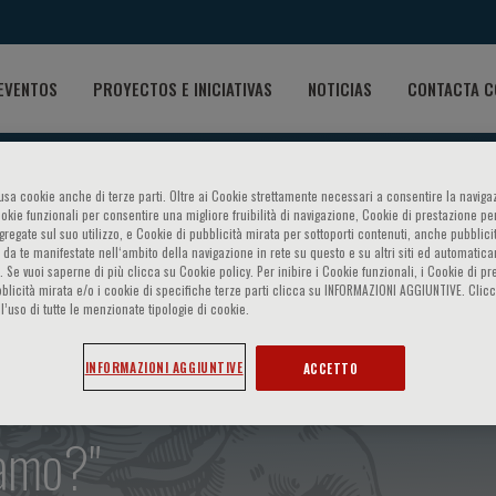
EVENTOS
PROYECTOS E INICIATIVAS
NOTICIAS
CONTACTA C
o usa cookie anche di terze parti. Oltre ai Cookie strettamente necessari a consentire la navigaz
ookie funzionali per consentire una migliore fruibilità di navigazione, Cookie di prestazione per
ggregate sul suo utilizzo, e Cookie di pubblicità mirata per sottoporti contenuti, anche pubblicit
 da te manifestate nell‘ambito della navigazione in rete su questo e su altri siti ed automatic
). Se vuoi saperne di più clicca su Cookie policy. Per inibire i Cookie funzionali, i Cookie di pr
blicità mirata e/o i cookie di specifiche terze parti clicca su INFORMAZIONI AGGIUNTIVE. Cl
ornamento su: - Alterazioni
l’uso di tutte le menzionate tipologie di cookie.
lazione - Focus su: "Prove d
INFORMAZIONI AGGIUNTIVE
ACCETTO
iamo?"