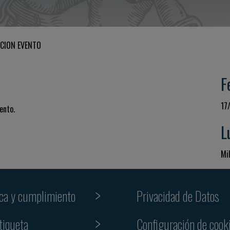
CION EVENTO
F
17
ento.
L
Mil
ica y cumplimiento
Privacidad de Datos
tiqueta
Configuración de cook