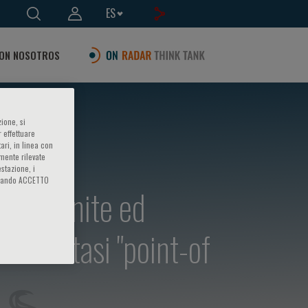
ES
ON NOSOTROS
ione, si
 effettuare
ari, in linea con
amente rilevate
estazione, i
iccando ACCETTO
 Congenite ed
i emostasi "point-of