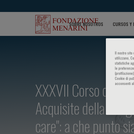
SOBRE NOSOTROS
CURSOS Y 
Il nostro sit
utilizzano, C
statistiche a
le preferenze
(profilazione
Cookie di pub
XXXVII Corso di Aggi
acconsenti al
Acquisite della Coagu
care": a che punto s