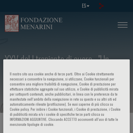
ES
XXV del I trapianto di cuore - "Un
Quarto di Secolo e Mille Trapianti
Il nostro sito usa cookie anche di terze parti. Oltre ai Cookie strettamente
Dopo… Celebrazione di un Successo
necessari a consentire la navigazione, si utilizzano, Cookie funzionali per
consentire una migliore fruibilità di navigazione, Cookie di prestazione per
effettuare statistiche aggregate sul suo utilizzo, e Cookie di pubblicità mirata
Pavese"
per sottoporti contenuti, anche pubblicitari, in linea con le preferenze da te
manifestate nell‘ambito della navigazione in rete su questo e su altri siti ed
automaticamente rilevate (profilazione). Se vuoi saperne di più clicca su
Cookie policy. Per inibire i Cookie funzionali, i Cookie di prestazione, i Cookie
di pubblicità mirata e/o i cookie di specifiche terze parti clicca su
INFORMAZIONI AGGIUNTIVE. Cliccando ACCETTO acconsenti all’uso di tutte le
HOME PAGE
/
CURSOS Y EVENTOS
/
INFORMACION EVENTO
menzionate tipologie di cookie.