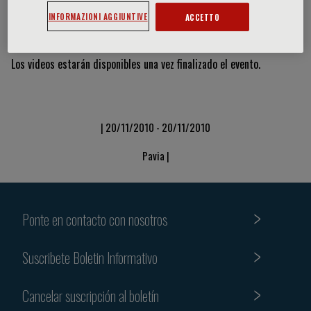
INFORMAZIONI AGGIUNTIVE
ACCETTO
Vídeos y diapositivas
Los videos estarán disponibles una vez finalizado el evento.
| 20/11/2010 - 20/11/2010
Pavia |
Ponte en contacto con nosotros
Suscribete Boletin Informativo
Cancelar suscripción al boletín