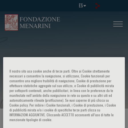
ES
XV corso di aggiornamento -
Il nostro sito usa cookie anche di terze parti. Oltre ai Cookie strettamente
Alterazioni congenite ed acquisite
necessari a consentire la navigazione, si utilizzano, Cookie funzionali per
consentire una migliore fruibilità di navigazione, Cookie di prestazione per
effettuare statistiche aggregate sul suo utilizzo, e Cookie di pubblicità mirata
della coagulazione
per sottoporti contenuti, anche pubblicitari, in linea con le preferenze da te
manifestate nell‘ambito della navigazione in rete su questo e su altri siti ed
automaticamente rilevate (profilazione). Se vuoi saperne di più clicca su
Cookie policy. Per inibire i Cookie funzionali, i Cookie di prestazione, i Cookie
di pubblicità mirata e/o i cookie di specifiche terze parti clicca su
INFORMAZIONI AGGIUNTIVE. Cliccando ACCETTO acconsenti all’uso di tutte le
HOME PAGE
/
CURSOS Y EVENTOS
/
INFORMACION EVENTO
menzionate tipologie di cookie.