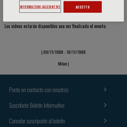
INFORMAZIONI AGGIUNTIVE
ACCETTO
Vídeos y diapositivas
Los videos estarán disponibles una vez finalizado el evento.
| 09/11/1988 - 10/11/1988
Milan |
Ponte en contacto con nosotros
Suscribete Boletin Informativo
Cancelar suscripción al boletín