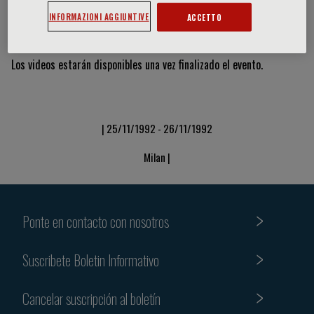
INFORMAZIONI AGGIUNTIVE
ACCETTO
Vídeos y diapositivas
Los videos estarán disponibles una vez finalizado el evento.
| 25/11/1992 - 26/11/1992
Milan |
Ponte en contacto con nosotros
Suscribete Boletin Informativo
Cancelar suscripción al boletín