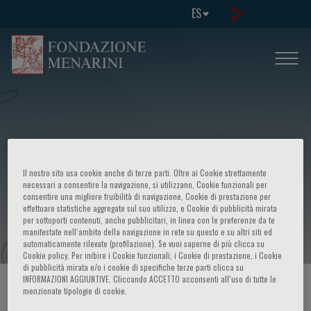
ES
Il nostro sito usa cookie anche di terze parti. Oltre ai Cookie strettamente
XIX course Congenital and acquired
necessari a consentire la navigazione, si utilizzano, Cookie funzionali per
consentire una migliore fruibilità di navigazione, Cookie di prestazione per
effettuare statistiche aggregate sul suo utilizzo, e Cookie di pubblicità mirata
alterations of coagulation
per sottoporti contenuti, anche pubblicitari, in linea con le preferenze da te
manifestate nell‘ambito della navigazione in rete su questo e su altri siti ed
automaticamente rilevate (profilazione). Se vuoi saperne di più clicca su
Cookie policy. Per inibire i Cookie funzionali, i Cookie di prestazione, i Cookie
di pubblicità mirata e/o i cookie di specifiche terze parti clicca su
INFORMAZIONI AGGIUNTIVE. Cliccando ACCETTO acconsenti all’uso di tutte le
HOME PAGE
/
CURSOS Y EVENTOS
/
INFORMACION EVENTO
menzionate tipologie di cookie.