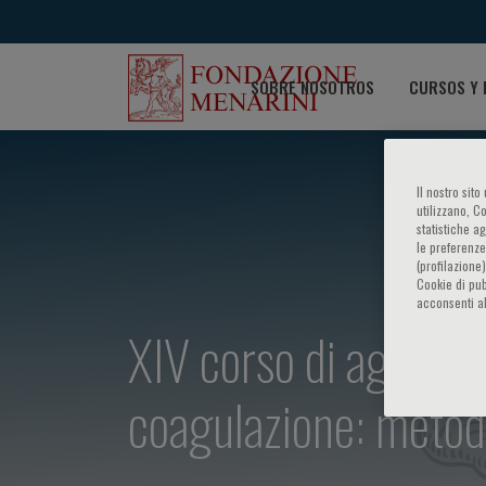
SOBRE NOSOTROS
CURSOS Y 
Il nostro sit
utilizzano, C
statistiche a
le preferenze
(profilazione
Cookie di pub
acconsenti al
XIV corso di aggiorn
coagulazione: metodi