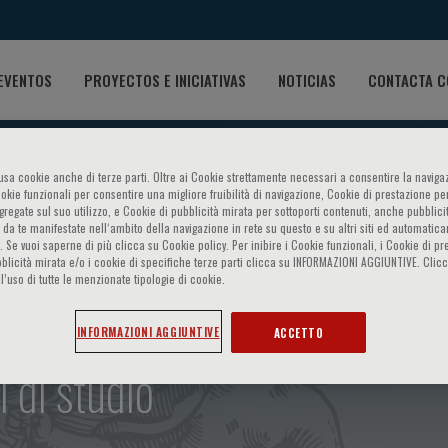
EVENTOS
PROYECTOS E INICIATIVAS
NOTICIAS
CONTACTA C
o usa cookie anche di terze parti. Oltre ai Cookie strettamente necessari a consentire la navigaz
ookie funzionali per consentire una migliore fruibilità di navigazione, Cookie di prestazione per
ggregate sul suo utilizzo, e Cookie di pubblicità mirata per sottoporti contenuti, anche pubblicit
 da te manifestate nell‘ambito della navigazione in rete su questo e su altri siti ed automatic
). Se vuoi saperne di più clicca su Cookie policy. Per inibire i Cookie funzionali, i Cookie di pr
blicità mirata e/o i cookie di specifiche terze parti clicca su INFORMAZIONI AGGIUNTIVE. Cl
l’uso di tutte le menzionate tipologie di cookie.
amento - Alterazioni congeni
INFORMAZIONI AGGIUNTIVE
ACCETTO
 di studio