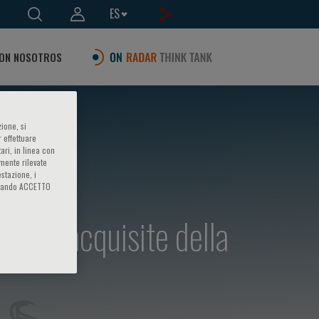
ES
ON NOSOTROS
ione, si
 effettuare
ari, in linea con
amente rilevate
estazione, i
iccando ACCETTO
te ed acquisite della