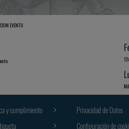
CION EVENTO
F
12
ento.
L
Mil
ica y cumplimiento
Privacidad de Datos
tiqueta
Configuración de cook