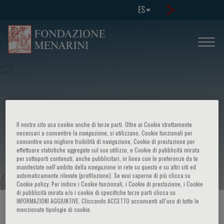
ES
X Corso di aggiornamento - Alterazioni
Il nostro sito usa cookie anche di terze parti. Oltre ai Cookie strettamente
congenite ed acquisite della
necessari a consentire la navigazione, si utilizzano, Cookie funzionali per
consentire una migliore fruibilità di navigazione, Cookie di prestazione per
effettuare statistiche aggregate sul suo utilizzo, e Cookie di pubblicità mirata
coagulazione: metodi di studio
per sottoporti contenuti, anche pubblicitari, in linea con le preferenze da te
manifestate nell‘ambito della navigazione in rete su questo e su altri siti ed
automaticamente rilevate (profilazione). Se vuoi saperne di più clicca su
Cookie policy. Per inibire i Cookie funzionali, i Cookie di prestazione, i Cookie
di pubblicità mirata e/o i cookie di specifiche terze parti clicca su
INFORMAZIONI AGGIUNTIVE. Cliccando ACCETTO acconsenti all’uso di tutte le
HOME PAGE
/
CURSOS Y EVENTOS
/
INFORMACION EVENTO
menzionate tipologie di cookie.