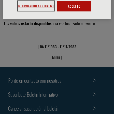
INFORMAZIONI AGGIUNTIVE
ACCETTO
Vídeos y diapositivas
Los videos estarán disponibles una vez finalizado el evento.
| 10/11/1983 - 11/11/1983
Milan |
Ponte en contacto con nosotros
Suscribete Boletin Informativo
Cancelar suscripción al boletín