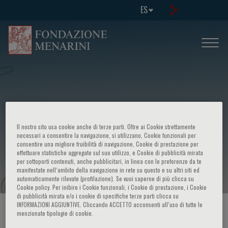
ES
Il nostro sito usa cookie anche di terze parti. Oltre ai Cookie strettamente
Workshop su: - La prevenzione delle
necessari a consentire la navigazione, si utilizzano, Cookie funzionali per
consentire una migliore fruibilità di navigazione, Cookie di prestazione per
effettuare statistiche aggregate sul suo utilizzo, e Cookie di pubblicità mirata
malattie cardiovascolari
per sottoporti contenuti, anche pubblicitari, in linea con le preferenze da te
manifestate nell‘ambito della navigazione in rete su questo e su altri siti ed
automaticamente rilevate (profilazione). Se vuoi saperne di più clicca su
Cookie policy. Per inibire i Cookie funzionali, i Cookie di prestazione, i Cookie
di pubblicità mirata e/o i cookie di specifiche terze parti clicca su
INFORMAZIONI AGGIUNTIVE. Cliccando ACCETTO acconsenti all’uso di tutte le
HOME PAGE
/
CURSOS Y EVENTOS
/
INFORMACION EVENTO
menzionate tipologie di cookie.