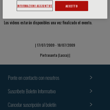
INFORMAZIONI AGGIUNTIVE
ACCETTO
Vídeos y diapositivas
Los videos estarán disponibles una vez finalizado el evento.
| 17/07/2009 - 18/07/2009
Pietrasanta (Lucca) |
Ponte en contacto con nosotros
Suscribete Boletin Informativo
Cancelar suscripción al boletín