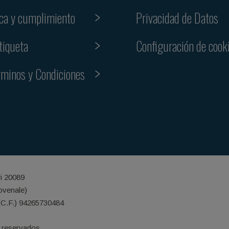
ica y cumplimiento
Privacidad de Datos
tiqueta
Configuración de cook
rminos y Condiciones
ri 20089
iovenale)
(C.F.) 94265730484
 reservados