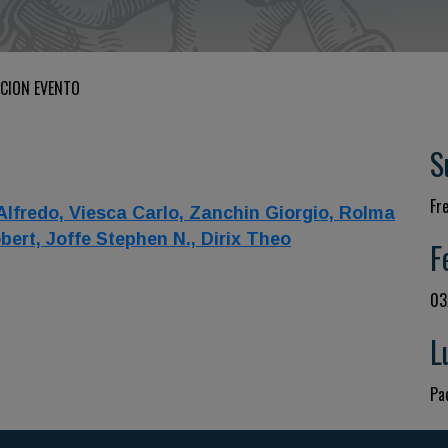
CION EVENTO
S
Fr
Alfredo,
Viesca Carlo,
Zanchin Giorgio,
Rolma
bert,
Joffe Stephen N.,
Dirix Theo
F
03
L
Pad