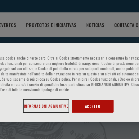
EVENTOS
PROYECTOS E INICIATIVAS
NOTICIAS
CONTACTA C
o usa cookie anche di terze parti. Oltre ai Cookie strettamente necessari a consentire la navigaz
ookie funzionali per consentire una migliore fruibilità di navigazione, Cookie di prestazione per
ggregate sul suo utilizzo, e Cookie di pubblicità mirata per sottoporti contenuti, anche pubblicit
 da te manifestate nell‘ambito della navigazione in rete su questo e su altri siti ed automatic
). Se vuoi saperne di più clicca su Cookie policy. Per inibire i Cookie funzionali, i Cookie di pr
blicità mirata e/o i cookie di specifiche terze parti clicca su INFORMAZIONI AGGIUNTIVE. Cl
l’uso di tutte le menzionate tipologie di cookie.
ibute to Andreas Vesalius
INFORMAZIONI AGGIUNTIVE
ACCETTO