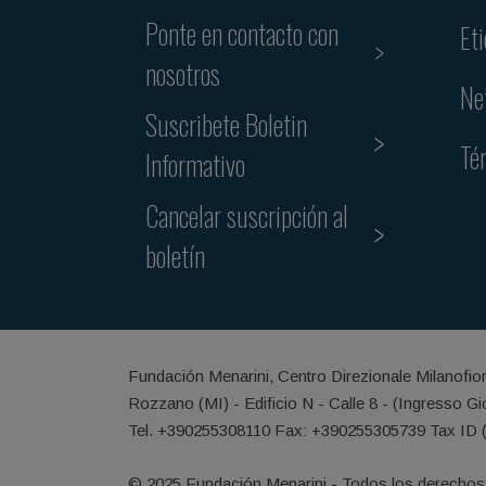
Ponte en contacto con
Et
nosotros
Ne
Suscribete Boletin
Té
Informativo
Cancelar suscripción al
boletín
Fundación Menarini, Centro Direzionale Milanofio
Rozzano (MI) - Edificio N - Calle 8 - (Ingresso G
Tel. +390255308110 Fax: +390255305739 Tax ID 
© 2025 Fundación Menarini - Todos los derechos