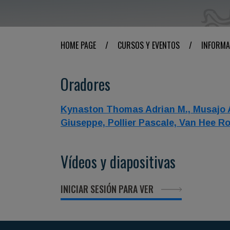
HOME PAGE
/
CURSOS Y EVENTOS
/
INFORMA
Oradores
Kynaston Thomas Adrian M.,
Musajo 
Giuseppe,
Pollier Pascale,
Van Hee Ro
Vídeos y diapositivas
INICIAR SESIÓN PARA VER