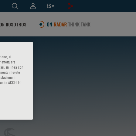
ES
ON NOSOTROS
ione, si
 effettuare
ari, in linea con
amente rilevate
estazione, i
iccando ACCETTO