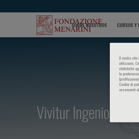
SOBRE NOSOTROS
CURSOS Y 
Il nostro sit
utilizzano, C
statistiche a
le preferenze
(profilazione
Cookie di pub
acconsenti al
Vivitur Ingenio. A tr