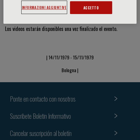
INFORMAZIONI AGGIUNTIVE
ACCETTO
Vídeos y diapositivas
Los videos estarán disponibles una vez finalizado el evento.
| 14/11/1979 - 15/11/1979
Bologna |
Ponte en contacto con nosotros
Suscribete Boletin Informativo
Cancelar suscripción al boletín