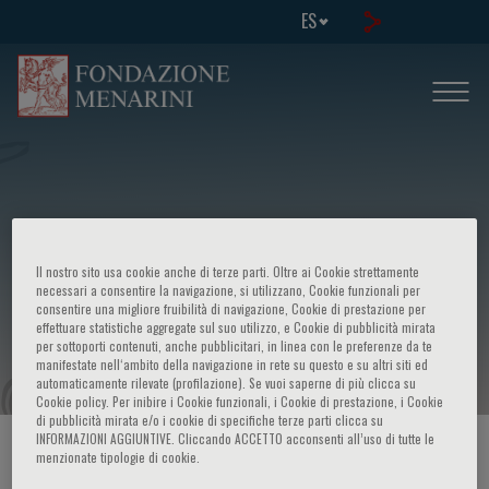
ES
VII Corso di aggiornamento Alterazioni
Il nostro sito usa cookie anche di terze parti. Oltre ai Cookie strettamente
congenite ed acquisite della
necessari a consentire la navigazione, si utilizzano, Cookie funzionali per
consentire una migliore fruibilità di navigazione, Cookie di prestazione per
effettuare statistiche aggregate sul suo utilizzo, e Cookie di pubblicità mirata
coagulazione: metodi di studio
per sottoporti contenuti, anche pubblicitari, in linea con le preferenze da te
manifestate nell‘ambito della navigazione in rete su questo e su altri siti ed
automaticamente rilevate (profilazione). Se vuoi saperne di più clicca su
Cookie policy. Per inibire i Cookie funzionali, i Cookie di prestazione, i Cookie
di pubblicità mirata e/o i cookie di specifiche terze parti clicca su
INFORMAZIONI AGGIUNTIVE. Cliccando ACCETTO acconsenti all’uso di tutte le
HOME PAGE
/
CURSOS Y EVENTOS
/
INFORMACION EVENTO
menzionate tipologie di cookie.