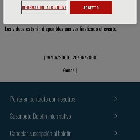
INFORMAZIONI AGGIUNTIVE
ACCETTO
Vídeos y diapositivas
Los videos estarán disponibles una vez finalizado el evento.
| 19/06/2000 - 20/06/2000
Genoa |
Ponte en contacto con nosotros
Suscribete Boletin Informativo
Cancelar suscripción al boletín