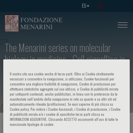
ES
The Menarini series on molecular
biology in medicine - Cell signalling in
the immune system: receptors,
Il nostro sito usa cookie anche di terze parti. Oltre ai Cookie strettamente
coreceptors and cytokines (from basic
necessari a consentire la navigazione, si utilizzano, Cookie funzionali per
consentire una migliore fruibilità di navigazione, Cookie di prestazione per
effettuare statistiche aggregate sul suo utilizzo, e Cookie di pubblicità mirata
to clinic)
per sottoporti contenuti, anche pubblicitari, in linea con le preferenze da te
manifestate nell‘ambito della navigazione in rete su questo e su altri siti ed
automaticamente rilevate (profilazione). Se vuoi saperne di più clicca su
Cookie policy. Per inibire i Cookie funzionali, i Cookie di prestazione, i Cookie
di pubblicità mirata e/o i cookie di specifiche terze parti clicca su
INFORMAZIONI AGGIUNTIVE. Cliccando ACCETTO acconsenti all’uso di tutte le
HOME PAGE
/
CURSOS Y EVENTOS
/
INFORMACION EVENTO
menzionate tipologie di cookie.