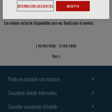
INFORMAZIONI AGGIUNTIVE
ACCETTO
Vídeos y diapositivas
Los videos estarán disponibles una vez finalizado el evento.
| 16/04/1998 - 17/04/1998
Bari |
Ponte en contacto con nosotros
Suscribete Boletin Informativo
Cancelar suscripción al boletín