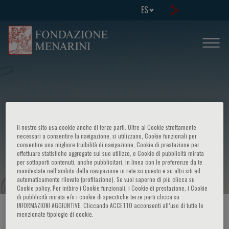
ES
The Menarini series on cardiovascular
Il nostro sito usa cookie anche di terze parti. Oltre ai Cookie strettamente
diseases Advances in coronary artery
necessari a consentire la navigazione, si utilizzano, Cookie funzionali per
consentire una migliore fruibilità di navigazione, Cookie di prestazione per
effettuare statistiche aggregate sul suo utilizzo, e Cookie di pubblicità mirata
disease
per sottoporti contenuti, anche pubblicitari, in linea con le preferenze da te
manifestate nell‘ambito della navigazione in rete su questo e su altri siti ed
automaticamente rilevate (profilazione). Se vuoi saperne di più clicca su
Cookie policy. Per inibire i Cookie funzionali, i Cookie di prestazione, i Cookie
di pubblicità mirata e/o i cookie di specifiche terze parti clicca su
INFORMAZIONI AGGIUNTIVE. Cliccando ACCETTO acconsenti all’uso di tutte le
HOME PAGE
/
CURSOS Y EVENTOS
/
INFORMACION EVENTO
menzionate tipologie di cookie.