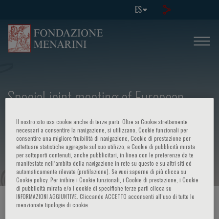
ES
Special joint meeting of European
Society for Neurochemistry and World
Il nostro sito usa cookie anche di terze parti. Oltre ai Cookie strettamente
Federation of Neurology - Energy
necessari a consentire la navigazione, si utilizzano, Cookie funzionali per
consentire una migliore fruibilità di navigazione, Cookie di prestazione per
effettuare statistiche aggregate sul suo utilizzo, e Cookie di pubblicità mirata
transduction and neurotransmission
per sottoporti contenuti, anche pubblicitari, in linea con le preferenze da te
manifestate nell‘ambito della navigazione in rete su questo e su altri siti ed
automaticamente rilevate (profilazione). Se vuoi saperne di più clicca su
Cookie policy. Per inibire i Cookie funzionali, i Cookie di prestazione, i Cookie
di pubblicità mirata e/o i cookie di specifiche terze parti clicca su
INFORMAZIONI AGGIUNTIVE. Cliccando ACCETTO acconsenti all’uso di tutte le
HOME PAGE
/
CURSOS Y EVENTOS
/
INFORMACION EVENTO
menzionate tipologie di cookie.