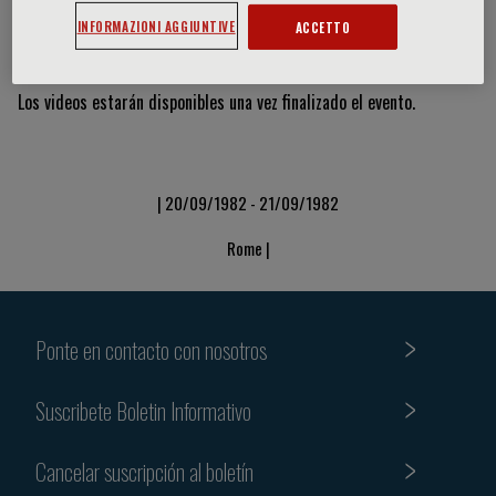
INFORMAZIONI AGGIUNTIVE
ACCETTO
Vídeos y diapositivas
Los videos estarán disponibles una vez finalizado el evento.
| 20/09/1982 - 21/09/1982
Rome |
Ponte en contacto con nosotros
Suscribete Boletin Informativo
Cancelar suscripción al boletín