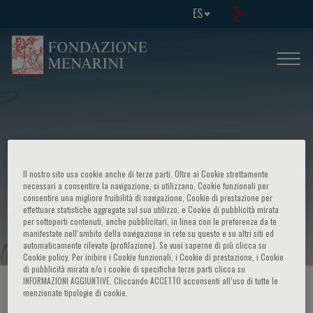
ES
Sixth international congress -
Il nostro sito usa cookie anche di terze parti. Oltre ai Cookie strettamente
Advances in management of
necessari a consentire la navigazione, si utilizzano, Cookie funzionali per
consentire una migliore fruibilità di navigazione, Cookie di prestazione per
effettuare statistiche aggregate sul suo utilizzo, e Cookie di pubblicità mirata
malignancies
per sottoporti contenuti, anche pubblicitari, in linea con le preferenze da te
manifestate nell‘ambito della navigazione in rete su questo e su altri siti ed
automaticamente rilevate (profilazione). Se vuoi saperne di più clicca su
Cookie policy. Per inibire i Cookie funzionali, i Cookie di prestazione, i Cookie
di pubblicità mirata e/o i cookie di specifiche terze parti clicca su
INFORMAZIONI AGGIUNTIVE. Cliccando ACCETTO acconsenti all’uso di tutte le
HOME PAGE
/
CURSOS Y EVENTOS
/
INFORMACION EVENTO
menzionate tipologie di cookie.