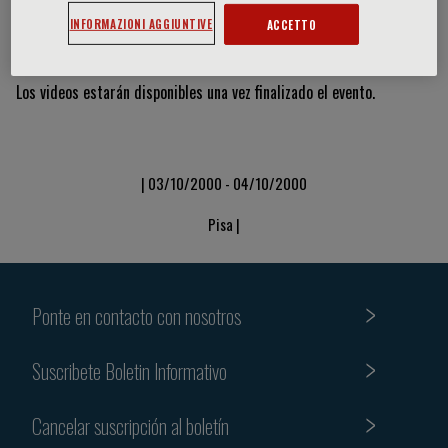
INFORMAZIONI AGGIUNTIVE
ACCETTO
Vídeos y diapositivas
Los videos estarán disponibles una vez finalizado el evento.
| 03/10/2000 - 04/10/2000
Pisa |
Ponte en contacto con nosotros
Suscribete Boletin Informativo
Cancelar suscripción al boletín