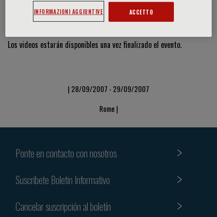
INFORMAZIONI AGGIUNTIVE
ACCETTO
Vídeos y diapositivas
Los videos estarán disponibles una vez finalizado el evento.
| 28/09/2007 - 29/09/2007
Rome |
Ponte en contacto con nosotros
Suscribete Boletin Informativo
Cancelar suscripción al boletín