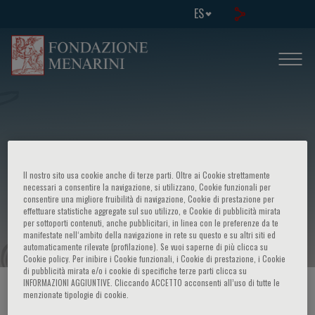
ES
Simposio internazionale - New vistas
Il nostro sito usa cookie anche di terze parti. Oltre ai Cookie strettamente
on gastrointestinal motility: from
necessari a consentire la navigazione, si utilizzano, Cookie funzionali per
consentire una migliore fruibilità di navigazione, Cookie di prestazione per
effettuare statistiche aggregate sul suo utilizzo, e Cookie di pubblicità mirata
physiology to therapy
per sottoporti contenuti, anche pubblicitari, in linea con le preferenze da te
manifestate nell‘ambito della navigazione in rete su questo e su altri siti ed
automaticamente rilevate (profilazione). Se vuoi saperne di più clicca su
Cookie policy. Per inibire i Cookie funzionali, i Cookie di prestazione, i Cookie
di pubblicità mirata e/o i cookie di specifiche terze parti clicca su
INFORMAZIONI AGGIUNTIVE. Cliccando ACCETTO acconsenti all’uso di tutte le
HOME PAGE
/
CURSOS Y EVENTOS
/
INFORMACION EVENTO
menzionate tipologie di cookie.