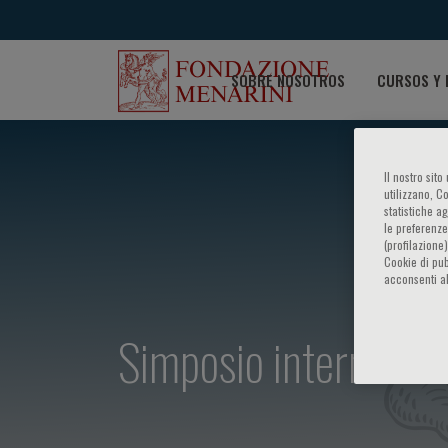
SOBRE NOSOTROS
CURSOS Y 
Il nostro sit
utilizzano, C
statistiche a
le preferenze
(profilazione
Cookie di pub
acconsenti al
Simposio internazion