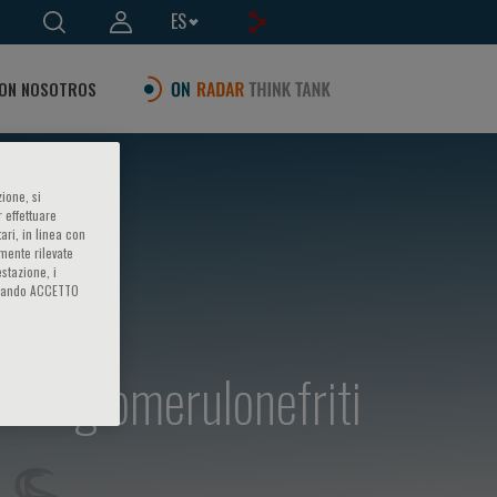
ES
ON NOSOTROS
ione, si
 effettuare
ari, in linea con
amente rilevate
estazione, i
iccando ACCETTO
elle glomerulonefriti