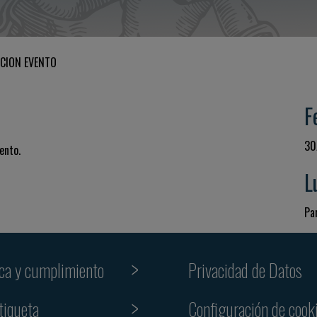
CION EVENTO
F
30
ento.
L
Pa
ica y cumplimiento
Privacidad de Datos
tiqueta
Configuración de cook