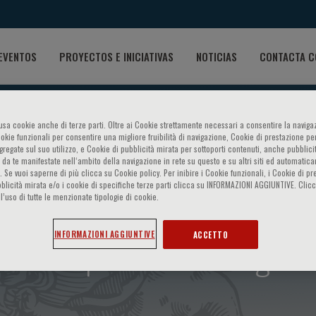
EVENTOS
PROYECTOS E INICIATIVAS
NOTICIAS
CONTACTA C
o usa cookie anche di terze parti. Oltre ai Cookie strettamente necessari a consentire la navigaz
ookie funzionali per consentire una migliore fruibilità di navigazione, Cookie di prestazione per
ggregate sul suo utilizzo, e Cookie di pubblicità mirata per sottoporti contenuti, anche pubblicit
 da te manifestate nell‘ambito della navigazione in rete su questo e su altri siti ed automatic
). Se vuoi saperne di più clicca su Cookie policy. Per inibire i Cookie funzionali, i Cookie di pr
blicità mirata e/o i cookie di specifiche terze parti clicca su INFORMAZIONI AGGIUNTIVE. Cl
l’uso di tutte le menzionate tipologie di cookie.
ale - Aspetti immunologici d
INFORMAZIONI AGGIUNTIVE
ACCETTO