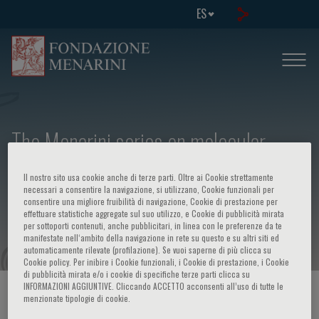
ES
The Menarini series on molecular
biology in medicine Molecular biology
Il nostro sito usa cookie anche di terze parti. Oltre ai Cookie strettamente
and genetics of respiratory
necessari a consentire la navigazione, si utilizzano, Cookie funzionali per
consentire una migliore fruibilità di navigazione, Cookie di prestazione per
effettuare statistiche aggregate sul suo utilizzo, e Cookie di pubblicità mirata
obstructive diseases
per sottoporti contenuti, anche pubblicitari, in linea con le preferenze da te
manifestate nell‘ambito della navigazione in rete su questo e su altri siti ed
automaticamente rilevate (profilazione). Se vuoi saperne di più clicca su
Cookie policy. Per inibire i Cookie funzionali, i Cookie di prestazione, i Cookie
di pubblicità mirata e/o i cookie di specifiche terze parti clicca su
INFORMAZIONI AGGIUNTIVE. Cliccando ACCETTO acconsenti all’uso di tutte le
HOME PAGE
/
CURSOS Y EVENTOS
/
INFORMACION EVENTO
menzionate tipologie di cookie.