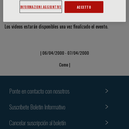
INFORMAZIONI AGGIUNTIVE
ACCETTO
Vídeos y diapositivas
Los videos estarán disponibles una vez finalizado el evento.
| 06/04/2000 - 07/04/2000
Como |
Ponte en contacto con nosotros
Suscribete Boletin Informativo
Cancelar suscripción al boletín