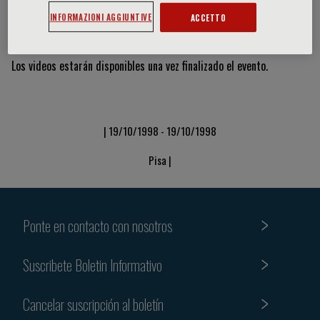
INFORMAZIONI AGGIUNTIVE
ACCETTO
Vídeos y diapositivas
Los videos estarán disponibles una vez finalizado el evento.
| 19/10/1998 - 19/10/1998
Pisa |
Ponte en contacto con nosotros
Suscribete Boletin Informativo
Cancelar suscripción al boletín