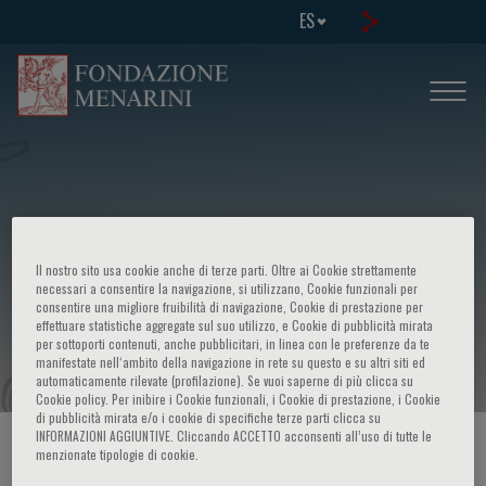
ES
Second international congress - The
Il nostro sito usa cookie anche di terze parti. Oltre ai Cookie strettamente
vascular endothelium: basic and
necessari a consentire la navigazione, si utilizzano, Cookie funzionali per
consentire una migliore fruibilità di navigazione, Cookie di prestazione per
effettuare statistiche aggregate sul suo utilizzo, e Cookie di pubblicità mirata
clinical aspects
per sottoporti contenuti, anche pubblicitari, in linea con le preferenze da te
manifestate nell‘ambito della navigazione in rete su questo e su altri siti ed
automaticamente rilevate (profilazione). Se vuoi saperne di più clicca su
Cookie policy. Per inibire i Cookie funzionali, i Cookie di prestazione, i Cookie
di pubblicità mirata e/o i cookie di specifiche terze parti clicca su
INFORMAZIONI AGGIUNTIVE. Cliccando ACCETTO acconsenti all’uso di tutte le
HOME PAGE
/
CURSOS Y EVENTOS
/
INFORMACION EVENTO
menzionate tipologie di cookie.