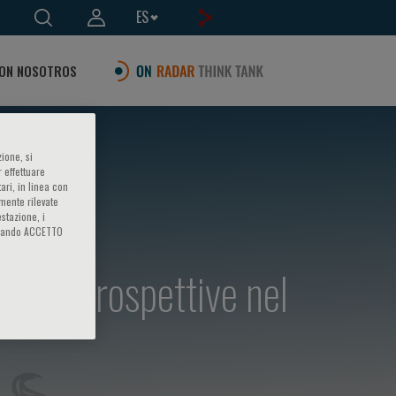
ES
ON NOSOTROS
ione, si
 effettuare
ari, in linea con
amente rilevate
estazione, i
iccando ACCETTO
a alle prospettive nel