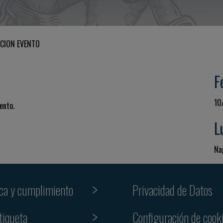
CION EVENTO
F
10
ento.
L
Nap
ica y cumplimiento
Privacidad de Datos
tiqueta
Configuración de cook