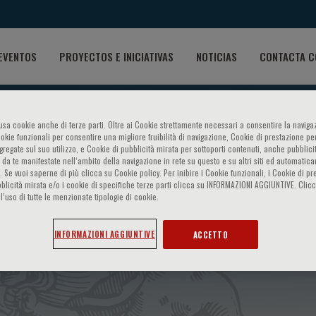
EVENTOS
PROYECTOS E INICIATIVAS
NOTICIAS
CONTACTA C
o usa cookie anche di terze parti. Oltre ai Cookie strettamente necessari a consentire la navigaz
ookie funzionali per consentire una migliore fruibilità di navigazione, Cookie di prestazione per
ggregate sul suo utilizzo, e Cookie di pubblicità mirata per sottoporti contenuti, anche pubblicit
 da te manifestate nell‘ambito della navigazione in rete su questo e su altri siti ed automatic
). Se vuoi saperne di più clicca su Cookie policy. Per inibire i Cookie funzionali, i Cookie di pr
blicità mirata e/o i cookie di specifiche terze parti clicca su INFORMAZIONI AGGIUNTIVE. Cl
l’uso di tutte le menzionate tipologie di cookie.
delle vie aeree: dalla genetic
INFORMAZIONI AGGIUNTIVE
ACCETTO