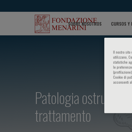
SOBRE NOSOTROS
CURSOS Y 
Il nostro sit
utilizzano, C
statistiche a
le preferenze
(profilazione
Cookie di pub
acconsenti al
Patologia ostruttiva 
trattamento