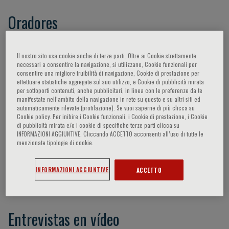
Oradores
Khandheria Bijoy K.,
Levine Michael A.,
Alfieri
Il nostro sito usa cookie anche di terze parti. Oltre ai Cookie strettamente
Ottavio,
Badano Luigi,
Basso Cristina,
Thiene
necessari a consentire la navigazione, si utilizzano, Cookie funzionali per
consentire una migliore fruibilità di navigazione, Cookie di prestazione per
Gaetano,
La Canna Giovanni,
Iliceto Sabino,
effettuare statistiche aggregate sul suo utilizzo, e Cookie di pubblicità mirata
Muraru Denisa,
- -,
Di Mario Carlo,
Judge Daniel
per sottoporti contenuti, anche pubblicitari, in linea con le preferenze da te
manifestate nell‘ambito della navigazione in rete su questo e su altri siti ed
P.,
Corrado Domenico,
Marino Paolo,
Latib
automaticamente rilevate (profilazione). Se vuoi saperne di più clicca su
Azeem,
Tarantini Giuseppe,
Corradi Domenico,
Cookie policy. Per inibire i Cookie funzionali, i Cookie di prestazione, i Cookie
di pubblicità mirata e/o i cookie di specifiche terze parti clicca su
Tajik J. A.,
Kisslo J. A.,
Levine R. A.,
Delling F.
INFORMAZIONI AGGIUNTIVE. Cliccando ACCETTO acconsenti all’uso di tutte le
N.,
Garbi M.,
Norris R: A.,
Perazzolo Marra M.,
menzionate tipologie di cookie.
Migliore F.,
Enriquez-Sarano M.,
Gerosa G.,
Nguyen K.,
Latib M. A.,
Fraccaro C.,
Lang R. M.,
INFORMAZIONI AGGIUNTIVE
ACCETTO
Zoghbi W. A.,
Lee A. P. W.
Entrevistas en vídeo