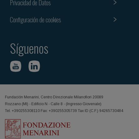
Privacidad de Datos
Configuración de cookies
Síguenos
Fundación Menarini, Centro Direzionale Milanofiori 20089
Rozzano (MI) - Edificio N - Calle 8 - (Ingresso Giovenale)
Tel. +390255308110 Fax: +390255305739 Tax ID (C.F.) 94265730484