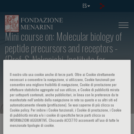
ES
Mini course on: Molecular biology of
peptide precursors and receptors -
(Prof. S. Nakanishi, Institute for
Immunology, Kyoto University, Faculty
Il nostro sito usa cookie anche di terze parti. Oltre ai Cookie strettamente
of Medicine, Yoshida, Sakyo-ku, Kyoto,
necessari a consentire la navigazione, si utilizzano, Cookie funzionali per
consentire una migliore fruibilità di navigazione, Cookie di prestazione per
effettuare statistiche aggregate sul suo utilizzo, e Cookie di pubblicità mirata
Japan)
per sottoporti contenuti, anche pubblicitari, in linea con le preferenze da te
manifestate nell‘ambito della navigazione in rete su questo e su altri siti ed
automaticamente rilevate (profilazione). Se vuoi saperne di più clicca su
Cookie policy. Per inibire i Cookie funzionali, i Cookie di prestazione, i Cookie
di pubblicità mirata e/o i cookie di specifiche terze parti clicca su
INFORMAZIONI AGGIUNTIVE. Cliccando ACCETTO acconsenti all’uso di tutte le
HOME PAGE
/
CURSOS Y EVENTOS
/
INFORMACION EVENTO
menzionate tipologie di cookie.