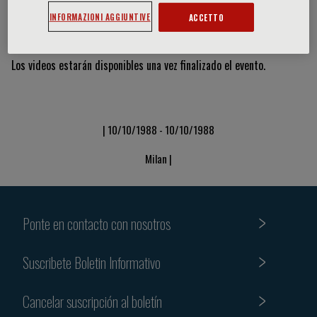
INFORMAZIONI AGGIUNTIVE
ACCETTO
Vídeos y diapositivas
Los videos estarán disponibles una vez finalizado el evento.
| 10/10/1988 - 10/10/1988
Milan |
Ponte en contacto con nosotros
Suscribete Boletin Informativo
Cancelar suscripción al boletín