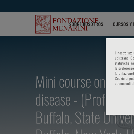
SOBRE NOSOTROS
CURSOS Y 
Il nostro sit
utilizzano, C
statistiche a
le preferenze
Mini course on: Mech
(profilazione
Cookie di pub
acconsenti al
disease - (Prof. G. 
Buffalo, State Unive