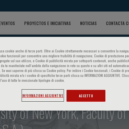
EVENTOS
PROYECTOS E INICIATIVAS
NOTICIAS
CONTACTA C
o usa cookie anche di terze parti. Oltre ai Cookie strettamente necessari a consentire la navigaz
ookie funzionali per consentire una migliore fruibilità di navigazione, Cookie di prestazione per
ggregate sul suo utilizzo, e Cookie di pubblicità mirata per sottoporti contenuti, anche pubblicit
 da te manifestate nell‘ambito della navigazione in rete su questo e su altri siti ed automatic
anisms of antibody-mediated
). Se vuoi saperne di più clicca su Cookie policy. Per inibire i Cookie funzionali, i Cookie di pr
blicità mirata e/o i cookie di specifiche terze parti clicca su INFORMAZIONI AGGIUNTIVE. Cl
l’uso di tutte le menzionate tipologie di cookie.
Andres, Department of Pathol
INFORMAZIONI AGGIUNTIVE
ACCETTO
rsity of New York, Faculty of