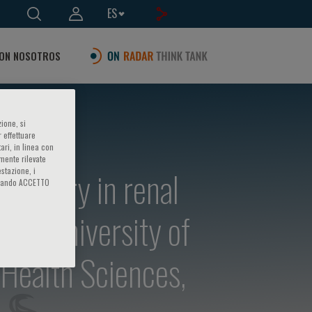
ES
ON NOSOTROS
ione, si
 effettuare
ari, in linea con
amente rilevate
 injury in renal
estazione, i
iccando ACCETTO
ogy, University of
 Health Sciences,