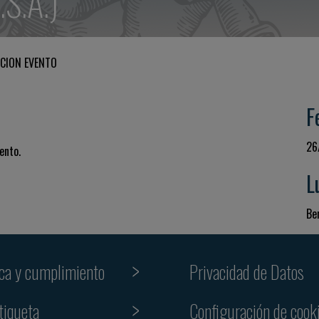
.S.A.)
CION EVENTO
F
26
ento.
L
Be
ica y cumplimiento
Privacidad de Datos
tiqueta
Configuración de cook