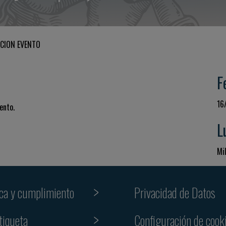
CION EVENTO
F
16
ento.
L
Mil
ica y cumplimiento
Privacidad de Datos
tiqueta
Configuración de cook