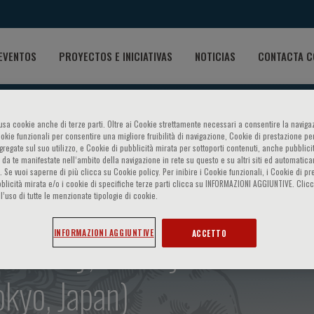
EVENTOS
PROYECTOS E INICIATIVAS
NOTICIAS
CONTACTA C
o usa cookie anche di terze parti. Oltre ai Cookie strettamente necessari a consentire la navigaz
ookie funzionali per consentire una migliore fruibilità di navigazione, Cookie di prestazione per
ggregate sul suo utilizzo, e Cookie di pubblicità mirata per sottoporti contenuti, anche pubblicit
 da te manifestate nell‘ambito della navigazione in rete su questo e su altri siti ed automatic
). Se vuoi saperne di più clicca su Cookie policy. Per inibire i Cookie funzionali, i Cookie di pr
blicità mirata e/o i cookie di specifiche terze parti clicca su INFORMAZIONI AGGIUNTIVE. Cl
 mediators and receptors - P
l’uso di tutte le menzionate tipologie di cookie.
mistry, Faculty of Medicine
INFORMAZIONI AGGIUNTIVE
ACCETTO
okyo, Japan)