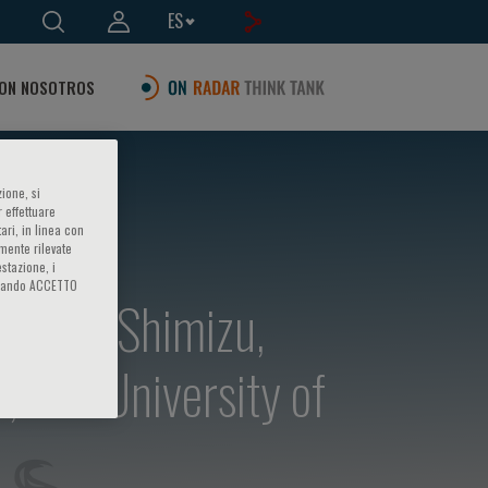
ES
ON NOSOTROS
ione, si
 effettuare
ari, in linea con
amente rilevate
estazione, i
iccando ACCETTO
rof. T. Shimizu,
, The University of