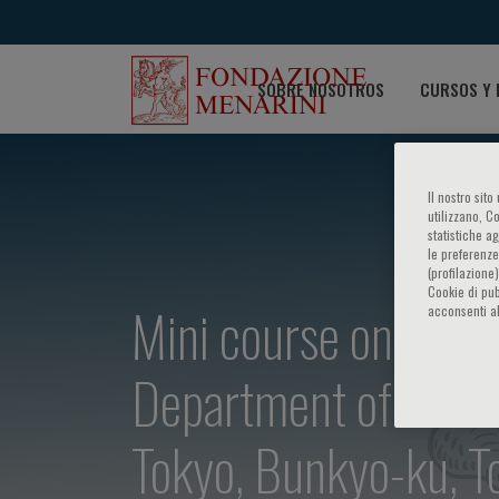
SOBRE NOSOTROS
CURSOS Y 
Il nostro sit
utilizzano, C
statistiche a
le preferenze
(profilazione
Cookie di pub
Mini course on: Lipid
acconsenti al
Department of Bioche
Tokyo, Bunkyo-ku, T