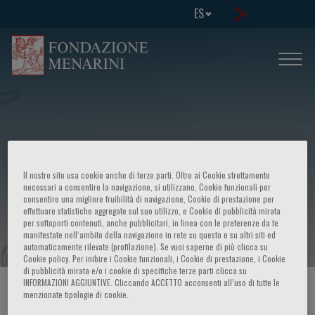
ES
IV meeting internazionale -
Il nostro sito usa cookie anche di terze parti. Oltre ai Cookie strettamente
"Hirschsprung disease and related
necessari a consentire la navigazione, si utilizzano, Cookie funzionali per
consentire una migliore fruibilità di navigazione, Cookie di prestazione per
effettuare statistiche aggregate sul suo utilizzo, e Cookie di pubblicità mirata
neurocristopathies"
per sottoporti contenuti, anche pubblicitari, in linea con le preferenze da te
manifestate nell‘ambito della navigazione in rete su questo e su altri siti ed
automaticamente rilevate (profilazione). Se vuoi saperne di più clicca su
Cookie policy. Per inibire i Cookie funzionali, i Cookie di prestazione, i Cookie
di pubblicità mirata e/o i cookie di specifiche terze parti clicca su
INFORMAZIONI AGGIUNTIVE. Cliccando ACCETTO acconsenti all’uso di tutte le
HOME PAGE
/
CURSOS Y EVENTOS
/
INFORMACION EVENTO
menzionate tipologie di cookie.