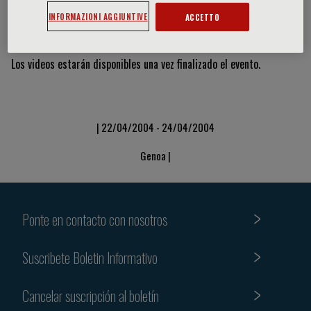
INFORMAZIONI AGGIUNTIVE
ACCETTO
Vídeos y diapositivas
Los videos estarán disponibles una vez finalizado el evento.
| 22/04/2004 - 24/04/2004
Genoa |
Ponte en contacto con nosotros
Suscribete Boletin Informativo
Cancelar suscripción al boletín