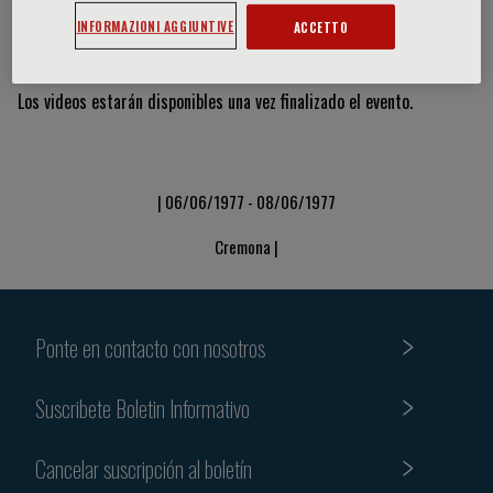
INFORMAZIONI AGGIUNTIVE
ACCETTO
Vídeos y diapositivas
Los videos estarán disponibles una vez finalizado el evento.
| 06/06/1977 - 08/06/1977
Cremona |
Ponte en contacto con nosotros
Suscribete Boletin Informativo
Cancelar suscripción al boletín