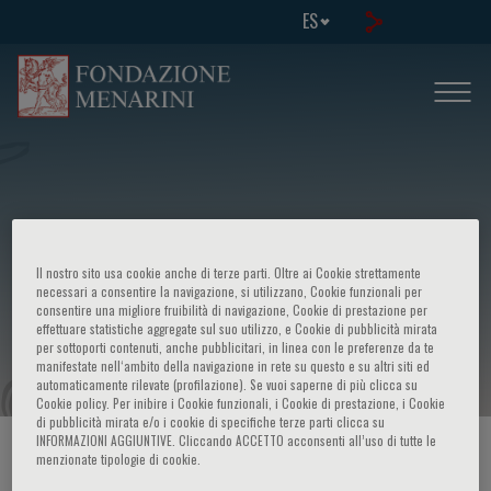
ES
Il nostro sito usa cookie anche di terze parti. Oltre ai Cookie strettamente
International Symposium - Organ
necessari a consentire la navigazione, si utilizzano, Cookie funzionali per
consentire una migliore fruibilità di navigazione, Cookie di prestazione per
effettuare statistiche aggregate sul suo utilizzo, e Cookie di pubblicità mirata
specific autoimmunity
per sottoporti contenuti, anche pubblicitari, in linea con le preferenze da te
manifestate nell‘ambito della navigazione in rete su questo e su altri siti ed
automaticamente rilevate (profilazione). Se vuoi saperne di più clicca su
Cookie policy. Per inibire i Cookie funzionali, i Cookie di prestazione, i Cookie
di pubblicità mirata e/o i cookie di specifiche terze parti clicca su
INFORMAZIONI AGGIUNTIVE. Cliccando ACCETTO acconsenti all’uso di tutte le
HOME PAGE
/
CURSOS Y EVENTOS
/
INFORMACION EVENTO
menzionate tipologie di cookie.