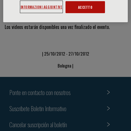
INFORMAZIONI AGGIUNTIVE
ACCETTO
Vídeos y diapositivas
Los videos estarán disponibles una vez finalizado el evento.
| 25/10/2012 - 27/10/2012
Bologna |
Ponte en contacto con nosotros
Suscribete Boletin Informativo
Cancelar suscripción al boletín