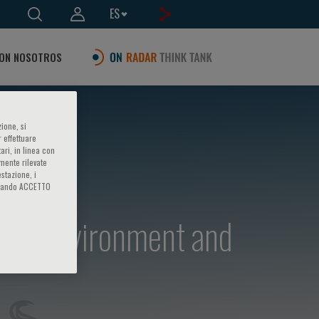
ES
ON NOSOTROS
ione, si
 effettuare
ari, in linea con
amente rilevate
estazione, i
iccando ACCETTO
ent, environment and