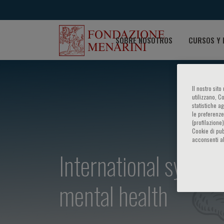
SOBRE NOSOTROS
CURSOS Y 
Il nostro sit
utilizzano, C
statistiche a
le preferenze
(profilazione
Cookie di pub
acconsenti al
International sympos
mental health