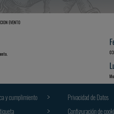
CION EVENTO
F
03
ento.
L
Mo
ica y cumplimiento
Privacidad de Datos
tiqueta
Configuración de cook