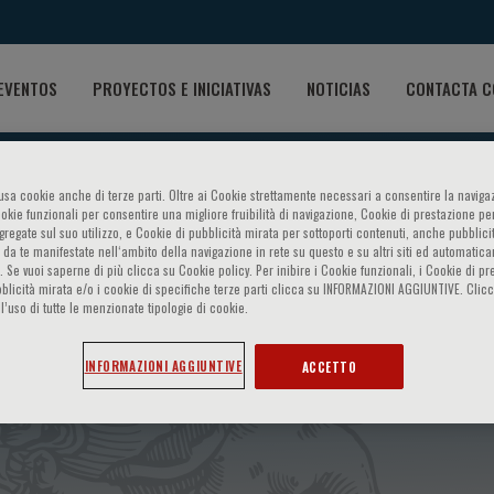
EVENTOS
PROYECTOS E INICIATIVAS
NOTICIAS
CONTACTA C
o usa cookie anche di terze parti. Oltre ai Cookie strettamente necessari a consentire la navigaz
ookie funzionali per consentire una migliore fruibilità di navigazione, Cookie di prestazione per
ggregate sul suo utilizzo, e Cookie di pubblicità mirata per sottoporti contenuti, anche pubblicit
 da te manifestate nell‘ambito della navigazione in rete su questo e su altri siti ed automatic
). Se vuoi saperne di più clicca su Cookie policy. Per inibire i Cookie funzionali, i Cookie di pr
blicità mirata e/o i cookie di specifiche terze parti clicca su INFORMAZIONI AGGIUNTIVE. Cl
l’uso di tutte le menzionate tipologie di cookie.
ium - Early, brain developm
INFORMAZIONI AGGIUNTIVE
ACCETTO