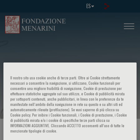
ES
Il nostro sito usa cookie anche di terze parti. Oltre ai Cookie strettamente
International Symposium - Central
necessari a consentire la navigazione, si utilizzano, Cookie funzionali per
consentire una migliore fruibilità di navigazione, Cookie di prestazione per
effettuare statistiche aggregate sul suo utilizzo, e Cookie di pubblicità mirata
mechanisms of anorectic drugs
per sottoporti contenuti, anche pubblicitari, in linea con le preferenze da te
manifestate nell‘ambito della navigazione in rete su questo e su altri siti ed
automaticamente rilevate (profilazione). Se vuoi saperne di più clicca su
Cookie policy. Per inibire i Cookie funzionali, i Cookie di prestazione, i Cookie
di pubblicità mirata e/o i cookie di specifiche terze parti clicca su
INFORMAZIONI AGGIUNTIVE. Cliccando ACCETTO acconsenti all’uso di tutte le
HOME PAGE
/
CURSOS Y EVENTOS
/
INFORMACION EVENTO
menzionate tipologie di cookie.