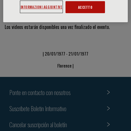
INFORMAZIONI AGGIUNTIVE
ACCETTO
Vídeos y diapositivas
Los videos estarán disponibles una vez finalizado el evento.
| 20/01/1977 - 21/01/1977
Florence |
Ponte en contacto con nosotros
Suscribete Boletin Informativo
Cancelar suscripción al boletín