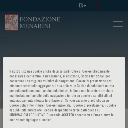
ES
International congress - The vascular
Il nostro sito usa cookie anche di terze parti. Oltre ai Cookie strettamente
endothelium: basic and clinical
necessari a consentire la navigazione, si utilizzano, Cookie funzionali per
consentire una migliore fruibilità di navigazione, Cookie di prestazione per
effettuare statistiche aggregate sul suo utilizzo, e Cookie di pubblicità mirata
aspects
per sottoporti contenuti, anche pubblicitari, in linea con le preferenze da te
manifestate nell‘ambito della navigazione in rete su questo e su altri siti ed
automaticamente rilevate (profilazione). Se vuoi saperne di più clicca su
Cookie policy. Per inibire i Cookie funzionali, i Cookie di prestazione, i Cookie
di pubblicità mirata e/o i cookie di specifiche terze parti clicca su
INFORMAZIONI AGGIUNTIVE. Cliccando ACCETTO acconsenti all’uso di tutte le
HOME PAGE
/
CURSOS Y EVENTOS
/
INFORMACION EVENTO
menzionate tipologie di cookie.