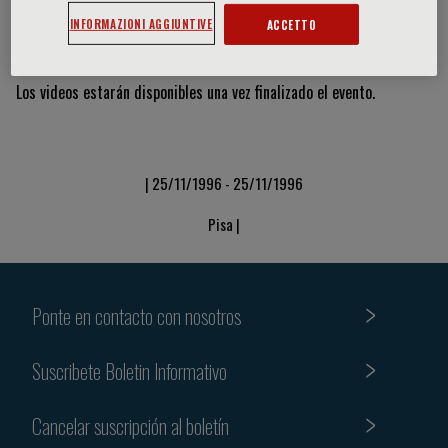
INFORMAZIONI AGGIUNTIVE
ACCETTO
Vídeos y diapositivas
Los videos estarán disponibles una vez finalizado el evento.
| 25/11/1996 - 25/11/1996
Pisa |
Ponte en contacto con nosotros
Suscribete Boletin Informativo
Cancelar suscripción al boletín