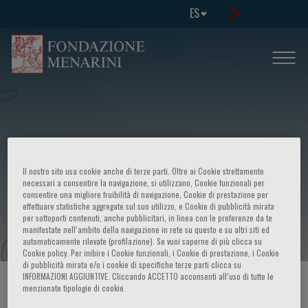
ES
International conference - Tumor
Il nostro sito usa cookie anche di terze parti. Oltre ai Cookie strettamente
viruses: current basic concepts and
necessari a consentire la navigazione, si utilizzano, Cookie funzionali per
consentire una migliore fruibilità di navigazione, Cookie di prestazione per
effettuare statistiche aggregate sul suo utilizzo, e Cookie di pubblicità mirata
their role in human cancer
per sottoporti contenuti, anche pubblicitari, in linea con le preferenze da te
manifestate nell‘ambito della navigazione in rete su questo e su altri siti ed
automaticamente rilevate (profilazione). Se vuoi saperne di più clicca su
Cookie policy. Per inibire i Cookie funzionali, i Cookie di prestazione, i Cookie
di pubblicità mirata e/o i cookie di specifiche terze parti clicca su
INFORMAZIONI AGGIUNTIVE. Cliccando ACCETTO acconsenti all’uso di tutte le
HOME PAGE
/
CURSOS Y EVENTOS
/
INFORMACION EVENTO
menzionate tipologie di cookie.