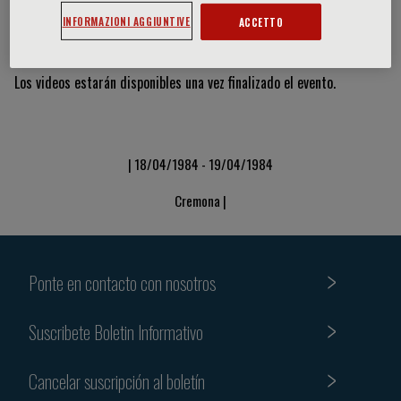
INFORMAZIONI AGGIUNTIVE
ACCETTO
Vídeos y diapositivas
Los videos estarán disponibles una vez finalizado el evento.
| 18/04/1984 - 19/04/1984
Cremona |
Ponte en contacto con nosotros
Suscribete Boletin Informativo
Cancelar suscripción al boletín