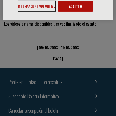
INFORMAZIONI AGGIUNTIVE
ACCETTO
Vídeos y diapositivas
Los videos estarán disponibles una vez finalizado el evento.
| 09/10/2003 - 11/10/2003
Pavia |
Ponte en contacto con nosotros
Suscribete Boletin Informativo
Cancelar suscripción al boletín