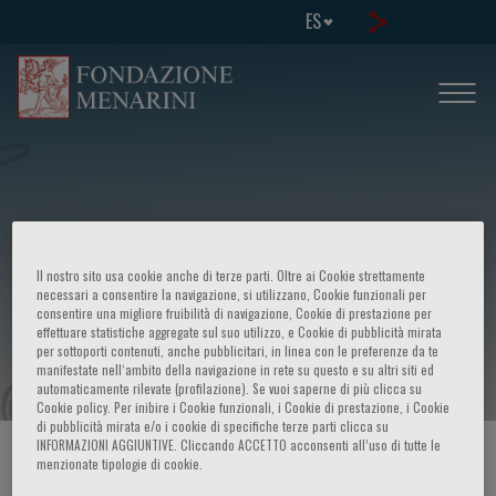
ES
Il nostro sito usa cookie anche di terze parti. Oltre ai Cookie strettamente
I european symposium -
necessari a consentire la navigazione, si utilizzano, Cookie funzionali per
consentire una migliore fruibilità di navigazione, Cookie di prestazione per
effettuare statistiche aggregate sul suo utilizzo, e Cookie di pubblicità mirata
Xeroradiography
per sottoporti contenuti, anche pubblicitari, in linea con le preferenze da te
manifestate nell‘ambito della navigazione in rete su questo e su altri siti ed
automaticamente rilevate (profilazione). Se vuoi saperne di più clicca su
Cookie policy. Per inibire i Cookie funzionali, i Cookie di prestazione, i Cookie
di pubblicità mirata e/o i cookie di specifiche terze parti clicca su
INFORMAZIONI AGGIUNTIVE. Cliccando ACCETTO acconsenti all’uso di tutte le
HOME PAGE
/
CURSOS Y EVENTOS
/
INFORMACION EVENTO
menzionate tipologie di cookie.