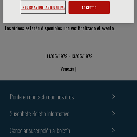
INFORMAZIONI AGGIUNTIVE
ACCETTO
Vídeos y diapositivas
Los videos estarán disponibles una vez finalizado el evento.
| 11/05/1979 - 13/05/1979
Venezia |
Ponte en contacto con nosotros
Suscribete Boletin Informativo
Cancelar suscripción al boletín