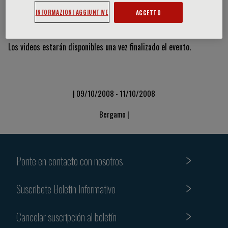
INFORMAZIONI AGGIUNTIVE
ACCETTO
Vídeos y diapositivas
Los videos estarán disponibles una vez finalizado el evento.
| 09/10/2008 - 11/10/2008
Bergamo |
Ponte en contacto con nosotros
Suscribete Boletin Informativo
Cancelar suscripción al boletín