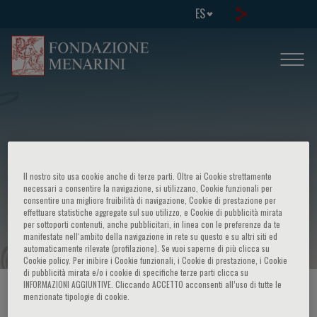
ES
Focus on rare diseases: - The genetics
Il nostro sito usa cookie anche di terze parti. Oltre ai Cookie strettamente
and molecular basis of rare kidney
necessari a consentire la navigazione, si utilizzano, Cookie funzionali per
consentire una migliore fruibilità di navigazione, Cookie di prestazione per
effettuare statistiche aggregate sul suo utilizzo, e Cookie di pubblicità mirata
disorders
per sottoporti contenuti, anche pubblicitari, in linea con le preferenze da te
manifestate nell‘ambito della navigazione in rete su questo e su altri siti ed
automaticamente rilevate (profilazione). Se vuoi saperne di più clicca su
Cookie policy. Per inibire i Cookie funzionali, i Cookie di prestazione, i Cookie
di pubblicità mirata e/o i cookie di specifiche terze parti clicca su
INFORMAZIONI AGGIUNTIVE. Cliccando ACCETTO acconsenti all’uso di tutte le
HOME PAGE
/
CURSOS Y EVENTOS
/
INFORMACION EVENTO
menzionate tipologie di cookie.