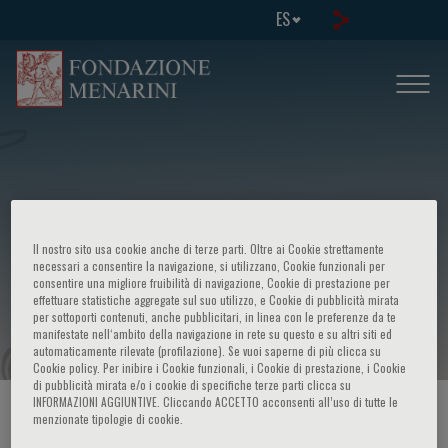
ES
Extracorporeal Devices nella terapia
Il nostro sito usa cookie anche di terze parti. Oltre ai Cookie strettamente
dell’insufficienza respiratoria e nel
necessari a consentire la navigazione, si utilizzano, Cookie funzionali per
consentire una migliore fruibilità di navigazione, Cookie di prestazione per
effettuare statistiche aggregate sul suo utilizzo, e Cookie di pubblicità mirata
bridge al trapianto polmonare
per sottoporti contenuti, anche pubblicitari, in linea con le preferenze da te
manifestate nell‘ambito della navigazione in rete su questo e su altri siti ed
automaticamente rilevate (profilazione). Se vuoi saperne di più clicca su
Cookie policy. Per inibire i Cookie funzionali, i Cookie di prestazione, i Cookie
di pubblicità mirata e/o i cookie di specifiche terze parti clicca su
INFORMAZIONI AGGIUNTIVE. Cliccando ACCETTO acconsenti all’uso di tutte le
HOME PAGE
/
CURSOS Y EVENTOS
/
INFORMACION EVENTO
menzionate tipologie di cookie.