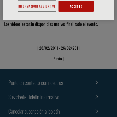
INFORMAZIONI AGGIUNTIVE
ACCETTO
Vídeos y diapositivas
Los videos estarán disponibles una vez finalizado el evento.
| 26/02/2011 - 26/02/2011
Pavia |
Ponte en contacto con nosotros
Suscribete Boletin Informativo
Cancelar suscripción al boletín