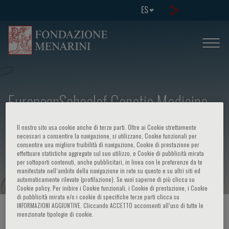
ES
EuropeanSchoolof Genetic Medicine -
Course in: Comparative Health: The
Il nostro sito usa cookie anche di terze parti. Oltre ai Cookie strettamente
reforms of the health care systems in
necessari a consentire la navigazione, si utilizzano, Cookie funzionali per
consentire una migliore fruibilità di navigazione, Cookie di prestazione per
effettuare statistiche aggregate sul suo utilizzo, e Cookie di pubblicità mirata
a globalized world
per sottoporti contenuti, anche pubblicitari, in linea con le preferenze da te
manifestate nell‘ambito della navigazione in rete su questo e su altri siti ed
automaticamente rilevate (profilazione). Se vuoi saperne di più clicca su
Cookie policy. Per inibire i Cookie funzionali, i Cookie di prestazione, i Cookie
di pubblicità mirata e/o i cookie di specifiche terze parti clicca su
INFORMAZIONI AGGIUNTIVE. Cliccando ACCETTO acconsenti all’uso di tutte le
HOME PAGE
/
CURSOS Y EVENTOS
/
INFORMACION EVENTO
menzionate tipologie di cookie.