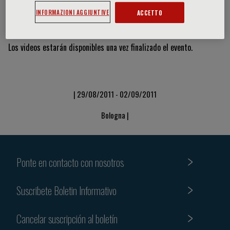
INFORMAZIONI AGGIUNTIVE
ACCETTO
Vídeos y diapositivas
Los videos estarán disponibles una vez finalizado el evento.
| 29/08/2011 - 02/09/2011
Bologna |
Ponte en contacto con nosotros
Suscribete Boletin Informativo
Cancelar suscripción al boletín