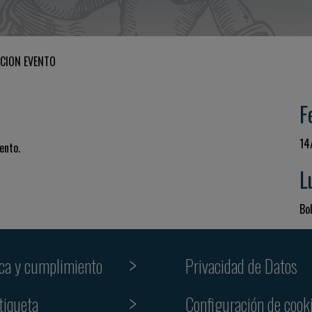
CION EVENTO
F
14
ento.
L
Bol
ica y cumplimiento
Privacidad de Datos
tiqueta
Configuración de cook