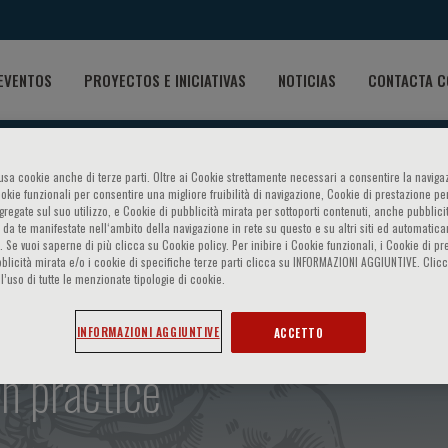
EVENTOS
PROYECTOS E INICIATIVAS
NOTICIAS
CONTACTA C
o usa cookie anche di terze parti. Oltre ai Cookie strettamente necessari a consentire la navigaz
ookie funzionali per consentire una migliore fruibilità di navigazione, Cookie di prestazione per
ggregate sul suo utilizzo, e Cookie di pubblicità mirata per sottoporti contenuti, anche pubblicit
 da te manifestate nell‘ambito della navigazione in rete su questo e su altri siti ed automatic
). Se vuoi saperne di più clicca su Cookie policy. Per inibire i Cookie funzionali, i Cookie di pr
blicità mirata e/o i cookie di specifiche terze parti clicca su INFORMAZIONI AGGIUNTIVE. Cl
l’uso di tutte le menzionate tipologie di cookie.
netic Medicine - Basic and 
INFORMAZIONI AGGIUNTIVE
ACCETTO
in practice