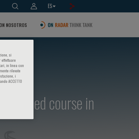
ES
ON NOSOTROS
ione, si
 effettuare
ari, in linea con
amente rilevate
estazione, i
iccando ACCETTO
advanced course in