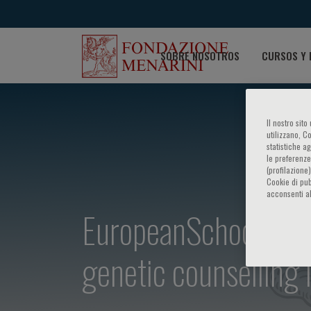
SOBRE NOSOTROS
CURSOS Y 
Il nostro sit
utilizzano, C
statistiche a
le preferenze
(profilazione
Cookie di pub
acconsenti al
EuropeanSchoolof Ge
genetic counselling 