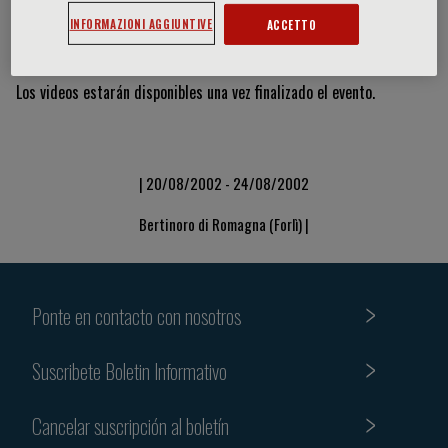
INFORMAZIONI AGGIUNTIVE
ACCETTO
Vídeos y diapositivas
Los videos estarán disponibles una vez finalizado el evento.
| 20/08/2002 - 24/08/2002
Bertinoro di Romagna (Forlì) |
Ponte en contacto con nosotros
Suscribete Boletin Informativo
Cancelar suscripción al boletín