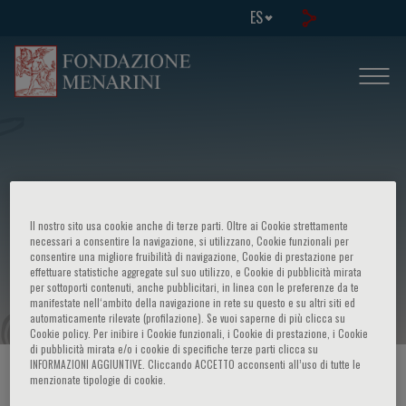
ES
EuropeanSchoolof Genetic Medicine -
Il nostro sito usa cookie anche di terze parti. Oltre ai Cookie strettamente
4th Course in Molecular Cytogenetics
necessari a consentire la navigazione, si utilizzano, Cookie funzionali per
consentire una migliore fruibilità di navigazione, Cookie di prestazione per
effettuare statistiche aggregate sul suo utilizzo, e Cookie di pubblicità mirata
and DNA Arrays
per sottoporti contenuti, anche pubblicitari, in linea con le preferenze da te
manifestate nell‘ambito della navigazione in rete su questo e su altri siti ed
automaticamente rilevate (profilazione). Se vuoi saperne di più clicca su
Cookie policy. Per inibire i Cookie funzionali, i Cookie di prestazione, i Cookie
di pubblicità mirata e/o i cookie di specifiche terze parti clicca su
INFORMAZIONI AGGIUNTIVE. Cliccando ACCETTO acconsenti all’uso di tutte le
HOME PAGE
/
CURSOS Y EVENTOS
/
INFORMACION EVENTO
menzionate tipologie di cookie.