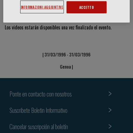
INFORMAZIONI AGGIUNTIVE
ACCETTO
Vídeos y diapositivas
Los videos estarán disponibles una vez finalizado el evento.
| 31/03/1996 - 31/03/1996
Genoa |
Ponte en contacto con nosotros
Suscribete Boletin Informativo
Cancelar suscripción al boletín