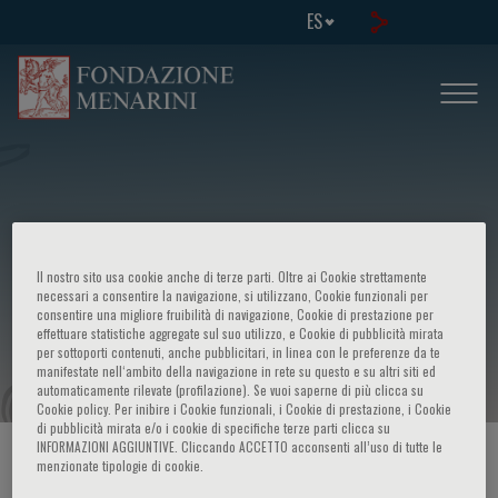
ES
Il nostro sito usa cookie anche di terze parti. Oltre ai Cookie strettamente
Congenital and acquired alterations of
necessari a consentire la navigazione, si utilizzano, Cookie funzionali per
consentire una migliore fruibilità di navigazione, Cookie di prestazione per
effettuare statistiche aggregate sul suo utilizzo, e Cookie di pubblicità mirata
coagulation
per sottoporti contenuti, anche pubblicitari, in linea con le preferenze da te
manifestate nell‘ambito della navigazione in rete su questo e su altri siti ed
automaticamente rilevate (profilazione). Se vuoi saperne di più clicca su
Cookie policy. Per inibire i Cookie funzionali, i Cookie di prestazione, i Cookie
di pubblicità mirata e/o i cookie di specifiche terze parti clicca su
INFORMAZIONI AGGIUNTIVE. Cliccando ACCETTO acconsenti all’uso di tutte le
HOME PAGE
/
CURSOS Y EVENTOS
/
INFORMACION EVENTO
menzionate tipologie di cookie.