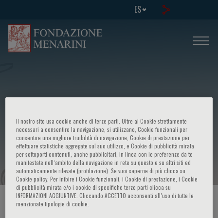
ES
Il nostro sito usa cookie anche di terze parti. Oltre ai Cookie strettamente
European school of medical genetics:
necessari a consentire la navigazione, si utilizzano, Cookie funzionali per
consentire una migliore fruibilità di navigazione, Cookie di prestazione per
effettuare statistiche aggregate sul suo utilizzo, e Cookie di pubblicità mirata
10th course
per sottoporti contenuti, anche pubblicitari, in linea con le preferenze da te
manifestate nell‘ambito della navigazione in rete su questo e su altri siti ed
automaticamente rilevate (profilazione). Se vuoi saperne di più clicca su
Cookie policy. Per inibire i Cookie funzionali, i Cookie di prestazione, i Cookie
di pubblicità mirata e/o i cookie di specifiche terze parti clicca su
INFORMAZIONI AGGIUNTIVE. Cliccando ACCETTO acconsenti all’uso di tutte le
HOME PAGE
/
CURSOS Y EVENTOS
/
INFORMACION EVENTO
menzionate tipologie di cookie.