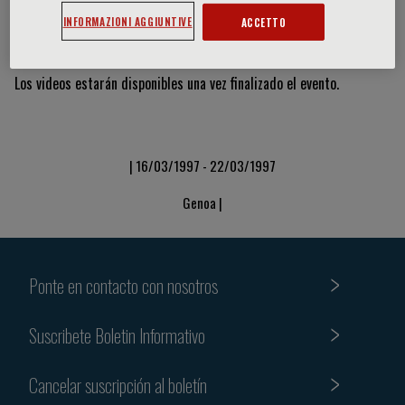
INFORMAZIONI AGGIUNTIVE
ACCETTO
Vídeos y diapositivas
Los videos estarán disponibles una vez finalizado el evento.
| 16/03/1997 - 22/03/1997
Genoa |
Ponte en contacto con nosotros
Suscribete Boletin Informativo
Cancelar suscripción al boletín