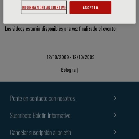
INFORMAZIONI AGGIUNTIVE
ACCETTO
Vídeos y diapositivas
Los videos estarán disponibles una vez finalizado el evento.
| 12/10/2009 - 12/10/2009
Bologna |
Ponte en contacto con nosotros
Suscribete Boletin Informativo
Cancelar suscripción al boletín