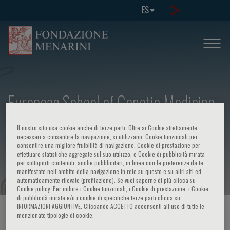
ES
European School of Genetic Medicine
- Course in "Identificazione e gestione
Il nostro sito usa cookie anche di terze parti. Oltre ai Cookie strettamente
delle donne a rischio familiare o
necessari a consentire la navigazione, si utilizzano, Cookie funzionali per
consentire una migliore fruibilità di navigazione, Cookie di prestazione per
effettuare statistiche aggregate sul suo utilizzo, e Cookie di pubblicità mirata
genetico di tumour del seno"
per sottoporti contenuti, anche pubblicitari, in linea con le preferenze da te
manifestate nell‘ambito della navigazione in rete su questo e su altri siti ed
automaticamente rilevate (profilazione). Se vuoi saperne di più clicca su
Cookie policy. Per inibire i Cookie funzionali, i Cookie di prestazione, i Cookie
di pubblicità mirata e/o i cookie di specifiche terze parti clicca su
INFORMAZIONI AGGIUNTIVE. Cliccando ACCETTO acconsenti all’uso di tutte le
HOME PAGE
/
CURSOS Y EVENTOS
/
INFORMACION EVENTO
menzionate tipologie di cookie.