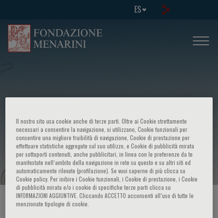
ES
European School of Genetic Medicine
Il nostro sito usa cookie anche di terze parti. Oltre ai Cookie strettamente
- Course in: Genomic and cultural
necessari a consentire la navigazione, si utilizzano, Cookie funzionali per
consentire una migliore fruibilità di navigazione, Cookie di prestazione per
effettuare statistiche aggregate sul suo utilizzo, e Cookie di pubblicità mirata
evolution of humans
per sottoporti contenuti, anche pubblicitari, in linea con le preferenze da te
manifestate nell‘ambito della navigazione in rete su questo e su altri siti ed
automaticamente rilevate (profilazione). Se vuoi saperne di più clicca su
Cookie policy. Per inibire i Cookie funzionali, i Cookie di prestazione, i Cookie
di pubblicità mirata e/o i cookie di specifiche terze parti clicca su
INFORMAZIONI AGGIUNTIVE. Cliccando ACCETTO acconsenti all’uso di tutte le
HOME PAGE
/
CURSOS Y EVENTOS
/
INFORMACION EVENTO
menzionate tipologie di cookie.