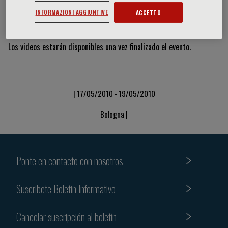
INFORMAZIONI AGGIUNTIVE
ACCETTO
Vídeos y diapositivas
Los videos estarán disponibles una vez finalizado el evento.
| 17/05/2010 - 19/05/2010
Bologna |
Ponte en contacto con nosotros
Suscribete Boletin Informativo
Cancelar suscripción al boletín