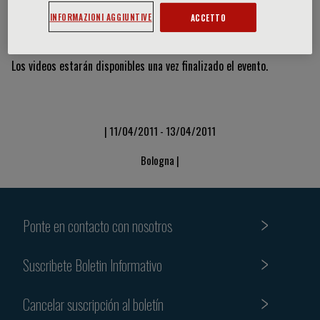
INFORMAZIONI AGGIUNTIVE
ACCETTO
Vídeos y diapositivas
Los videos estarán disponibles una vez finalizado el evento.
| 11/04/2011 - 13/04/2011
Bologna |
Ponte en contacto con nosotros
Suscribete Boletin Informativo
Cancelar suscripción al boletín