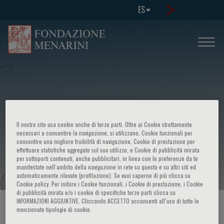
ES
Il nostro sito usa cookie anche di terze parti. Oltre ai Cookie strettamente
European School of Genetic Medicine
necessari a consentire la navigazione, si utilizzano, Cookie funzionali per
consentire una migliore fruibilità di navigazione, Cookie di prestazione per
effettuare statistiche aggregate sul suo utilizzo, e Cookie di pubblicità mirata
- Course in: "Cognitive Disorders"
per sottoporti contenuti, anche pubblicitari, in linea con le preferenze da te
manifestate nell‘ambito della navigazione in rete su questo e su altri siti ed
automaticamente rilevate (profilazione). Se vuoi saperne di più clicca su
Cookie policy. Per inibire i Cookie funzionali, i Cookie di prestazione, i Cookie
di pubblicità mirata e/o i cookie di specifiche terze parti clicca su
INFORMAZIONI AGGIUNTIVE. Cliccando ACCETTO acconsenti all’uso di tutte le
HOME PAGE
/
CURSOS Y EVENTOS
/
INFORMACION EVENTO
menzionate tipologie di cookie.