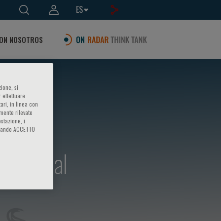
ES
ON NOSOTROS
ione, si
 effettuare
ari, in linea con
amente rilevate
estazione, i
iccando ACCETTO
"Clinical