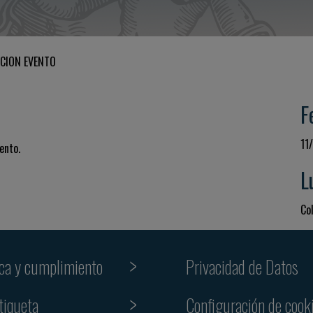
CION EVENTO
F
11
ento.
L
Col
ica y cumplimiento
Privacidad de Datos
tiqueta
Configuración de cook