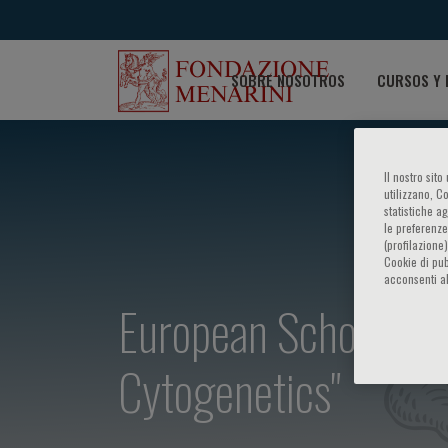
SOBRE NOSOTROS
CURSOS Y 
Il nostro sit
utilizzano, C
statistiche a
le preferenze
(profilazione
Cookie di pub
acconsenti al
European School of G
Cytogenetics"