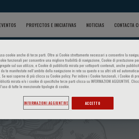
EVENTOS
PROYECTOS E INICIATIVAS
NOTICIAS
CONTACTA C
o usa cookie anche di terze parti. Oltre ai Cookie strettamente necessari a consentire la navigaz
ookie funzionali per consentire una migliore fruibilità di navigazione, Cookie di prestazione per
ggregate sul suo utilizzo, e Cookie di pubblicità mirata per sottoporti contenuti, anche pubblicit
 da te manifestate nell‘ambito della navigazione in rete su questo e su altri siti ed automatic
). Se vuoi saperne di più clicca su Cookie policy. Per inibire i Cookie funzionali, i Cookie di pr
blicità mirata e/o i cookie di specifiche terze parti clicca su INFORMAZIONI AGGIUNTIVE. Cl
l’uso di tutte le menzionate tipologie di cookie.
enetic Medicine - Course in 
INFORMAZIONI AGGIUNTIVE
ACCETTO