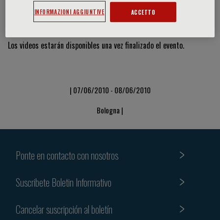
INFORMAZIONI AGGIUNTIVE
ACCETTO
Vídeos y diapositivas
Los videos estarán disponibles una vez finalizado el evento.
| 07/06/2010 - 08/06/2010
Bologna |
Ponte en contacto con nosotros
Suscribete Boletin Informativo
Cancelar suscripción al boletín