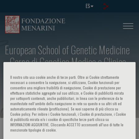
ES
European School of Genetic Medicine
- Corso di Genetica Medica e Clinica
delle Cardiopatie Congenite – Ciclo
Il nostro sito usa cookie anche di terze parti. Oltre ai Cookie strettamente
Minicorsi di Formazione Avanzata sulle
necessari a consentire la navigazione, si utilizzano, Cookie funzionali per
consentire una migliore fruibilità di navigazione, Cookie di prestazione per
effettuare statistiche aggregate sul suo utilizzo, e Cookie di pubblicità mirata
Malformazioni Congenite
per sottoporti contenuti, anche pubblicitari, in linea con le preferenze da te
manifestate nell‘ambito della navigazione in rete su questo e su altri siti ed
automaticamente rilevate (profilazione). Se vuoi saperne di più clicca su
Cookie policy. Per inibire i Cookie funzionali, i Cookie di prestazione, i Cookie
di pubblicità mirata e/o i cookie di specifiche terze parti clicca su
INFORMAZIONI AGGIUNTIVE. Cliccando ACCETTO acconsenti all’uso di tutte le
HOME PAGE
/
CURSOS Y EVENTOS
/
INFORMACION EVENTO
menzionate tipologie di cookie.