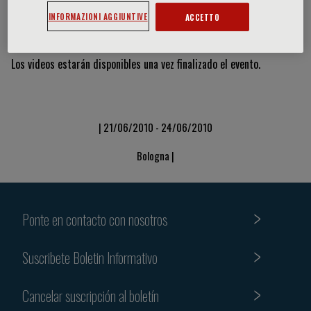
INFORMAZIONI AGGIUNTIVE
ACCETTO
Vídeos y diapositivas
Los videos estarán disponibles una vez finalizado el evento.
| 21/06/2010 - 24/06/2010
Bologna |
Ponte en contacto con nosotros
Suscribete Boletin Informativo
Cancelar suscripción al boletín