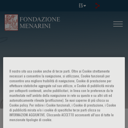
ES
European School of Genetic Medicine
Il nostro sito usa cookie anche di terze parti. Oltre ai Cookie strettamente
- 6th course in: Statistical genetic
necessari a consentire la navigazione, si utilizzano, Cookie funzionali per
consentire una migliore fruibilità di navigazione, Cookie di prestazione per
effettuare statistiche aggregate sul suo utilizzo, e Cookie di pubblicità mirata
analysis of complex phenotypes
per sottoporti contenuti, anche pubblicitari, in linea con le preferenze da te
manifestate nell‘ambito della navigazione in rete su questo e su altri siti ed
automaticamente rilevate (profilazione). Se vuoi saperne di più clicca su
Cookie policy. Per inibire i Cookie funzionali, i Cookie di prestazione, i Cookie
di pubblicità mirata e/o i cookie di specifiche terze parti clicca su
INFORMAZIONI AGGIUNTIVE. Cliccando ACCETTO acconsenti all’uso di tutte le
HOME PAGE
/
CURSOS Y EVENTOS
/
INFORMACION EVENTO
menzionate tipologie di cookie.