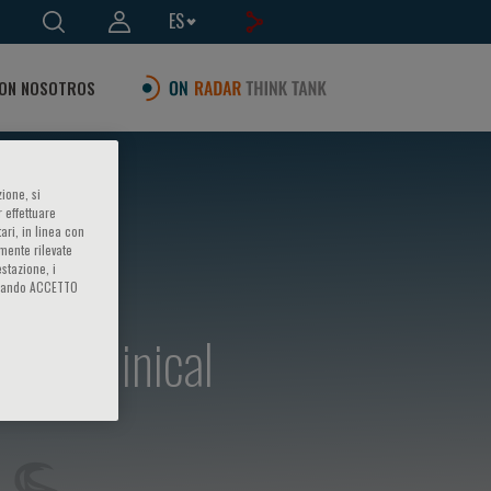
ES
ON NOSOTROS
ione, si
 effettuare
ari, in linea con
amente rilevate
estazione, i
iccando ACCETTO
e in Clinical