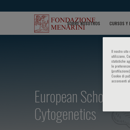
SOBRE NOSOTROS
CURSOS Y 
Il nostro sit
utilizzano, C
statistiche a
le preferenze
(profilazione
Cookie di pub
acconsenti al
European School of G
Cytogenetics