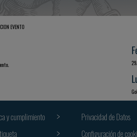
CION EVENTO
F
29
ento.
L
Gol
ica y cumplimiento
Privacidad de Datos
tiqueta
Configuración de cook