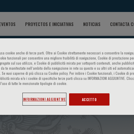
EVENTOS
PROYECTOS E INICIATIVAS
NOTICIAS
CONTACTA C
o usa cookie anche di terze parti. Oltre ai Cookie strettamente necessari a consentire la navigaz
ookie funzionali per consentire una migliore fruibilità di navigazione, Cookie di prestazione per
ggregate sul suo utilizzo, e Cookie di pubblicità mirata per sottoporti contenuti, anche pubblicit
 da te manifestate nell‘ambito della navigazione in rete su questo e su altri siti ed automatic
). Se vuoi saperne di più clicca su Cookie policy. Per inibire i Cookie funzionali, i Cookie di pr
blicità mirata e/o i cookie di specifiche terze parti clicca su INFORMAZIONI AGGIUNTIVE. Cl
l’uso di tutte le menzionate tipologie di cookie.
enetic Medicine - 4th Cours
INFORMAZIONI AGGIUNTIVE
ACCETTO