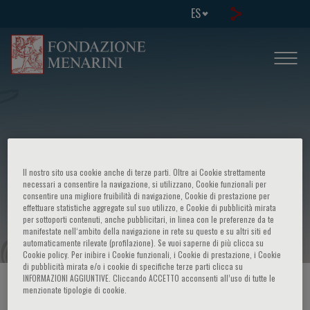
ES
Il nostro sito usa cookie anche di terze parti. Oltre ai Cookie strettamente
European school of genetic medicine -
necessari a consentire la navigazione, si utilizzano, Cookie funzionali per
consentire una migliore fruibilità di navigazione, Cookie di prestazione per
effettuare statistiche aggregate sul suo utilizzo, e Cookie di pubblicità mirata
18th course in "Medical genetics"
per sottoporti contenuti, anche pubblicitari, in linea con le preferenze da te
manifestate nell‘ambito della navigazione in rete su questo e su altri siti ed
automaticamente rilevate (profilazione). Se vuoi saperne di più clicca su
Cookie policy. Per inibire i Cookie funzionali, i Cookie di prestazione, i Cookie
di pubblicità mirata e/o i cookie di specifiche terze parti clicca su
INFORMAZIONI AGGIUNTIVE. Cliccando ACCETTO acconsenti all’uso di tutte le
HOME PAGE
/
CURSOS Y EVENTOS
/
INFORMACION EVENTO
menzionate tipologie di cookie.