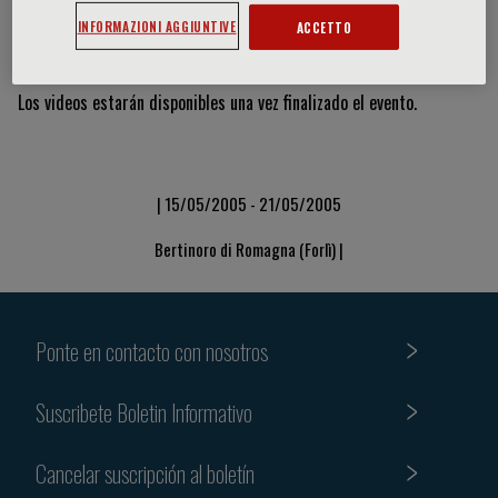
INFORMAZIONI AGGIUNTIVE
ACCETTO
Vídeos y diapositivas
Los videos estarán disponibles una vez finalizado el evento.
| 15/05/2005 - 21/05/2005
Bertinoro di Romagna (Forlì) |
Ponte en contacto con nosotros
Suscribete Boletin Informativo
Cancelar suscripción al boletín