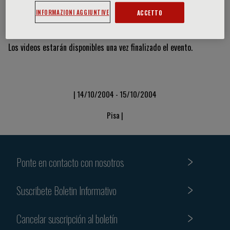
INFORMAZIONI AGGIUNTIVE
ACCETTO
Vídeos y diapositivas
Los videos estarán disponibles una vez finalizado el evento.
| 14/10/2004 - 15/10/2004
Pisa |
Ponte en contacto con nosotros
Suscribete Boletin Informativo
Cancelar suscripción al boletín