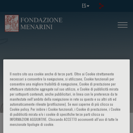
ES
Eighth international congress -
Il nostro sito usa cookie anche di terze parti. Oltre ai Cookie strettamente
Advances in management of
necessari a consentire la navigazione, si utilizzano, Cookie funzionali per
consentire una migliore fruibilità di navigazione, Cookie di prestazione per
effettuare statistiche aggregate sul suo utilizzo, e Cookie di pubblicità mirata
malignancies
per sottoporti contenuti, anche pubblicitari, in linea con le preferenze da te
manifestate nell‘ambito della navigazione in rete su questo e su altri siti ed
automaticamente rilevate (profilazione). Se vuoi saperne di più clicca su
Cookie policy. Per inibire i Cookie funzionali, i Cookie di prestazione, i Cookie
di pubblicità mirata e/o i cookie di specifiche terze parti clicca su
INFORMAZIONI AGGIUNTIVE. Cliccando ACCETTO acconsenti all’uso di tutte le
HOME PAGE
/
CURSOS Y EVENTOS
/
INFORMACION EVENTO
menzionate tipologie di cookie.